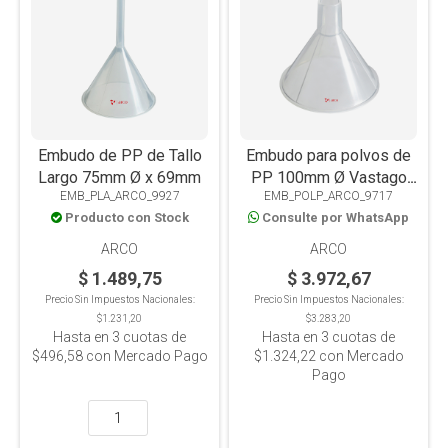
Embudo de PP de Tallo
Embudo para polvos de
Largo 75mm Ø x 69mm
PP 100mm Ø Vastago
EMB_PLA_ARCO_9927
EMB_POLP_ARCO_9717
33mm, Autoclavable
Producto con Stock
Consulte por WhatsApp
ARCO
ARCO
$ 1.489,75
$ 3.972,67
Precio Sin Impuestos Nacionales:
Precio Sin Impuestos Nacionales:
$1.231,20
$3.283,20
Hasta en
3
cuotas de
Hasta en
3
cuotas de
$496,58
con Mercado Pago
$1.324,22
con Mercado
Pago