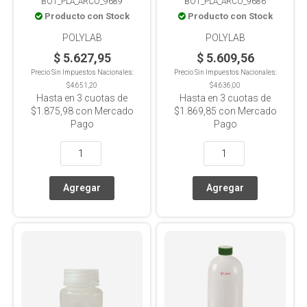
BOT_PLA_ARCO_9689
BOT_PLA_ARCO_9686
autoclavable
Producto con Stock
Producto con Stock
POLYLAB
POLYLAB
$ 5.627,95
$ 5.609,56
Precio Sin Impuestos Nacionales:
Precio Sin Impuestos Nacionales:
$4.651,20
$4.636,00
Hasta en
3
cuotas de
Hasta en
3
cuotas de
$1.875,98
con Mercado
$1.869,85
con Mercado
Pago
Pago