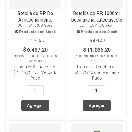
Botella de PP De
Botellla de PP, 1000ml,
Almacenamiento
boca ancha, autoclavable
BOT_PLA_ARCO_9692
BOT_PLA_ARCO_9691
Cuadrada Translúcida
Producto con Stock
Producto con Stock
Autoclavable 250ml
POLYLAB
POLYLAB
$ 6.437,20
$ 11.035,20
Precio Sin Impuestos Nacionales:
Precio Sin Impuestos Nacionales:
$5.320,00
$9.120,00
Hasta en
3
cuotas de
Hasta en
3
cuotas de
$2.145,73
con Mercado
$3.678,40
con Mercado
Pago
Pago