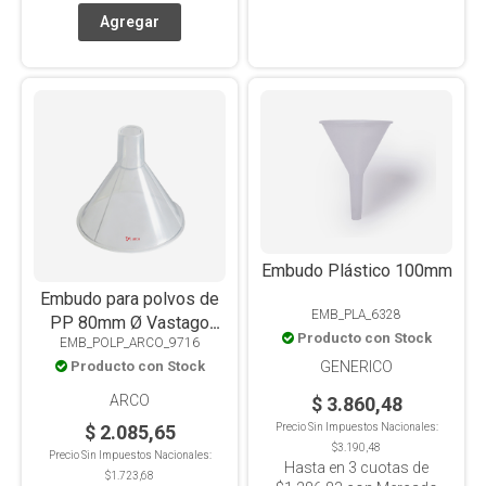
Embudo Plástico 100mm
Embudo para polvos de
EMB_PLA_6328
PP 80mm Ø Vastago
Producto con Stock
EMB_POLP_ARCO_9716
30mm, Autoclavable
GENERICO
Producto con Stock
ARCO
$ 3.860,48
Precio Sin Impuestos Nacionales:
$ 2.085,65
$3.190,48
Precio Sin Impuestos Nacionales:
Hasta en
3
cuotas de
$1.723,68