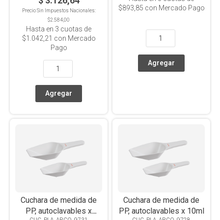
$ 3.126,64
$893,85
con Mercado Pago
Precio Sin Impuestos Nacionales:
$2.584,00
Hasta en
3
cuotas de
$1.042,21
con Mercado
Pago
Cuchara de medida de
Cuchara de medida de
PP, autoclavables x
PP, autoclavables x 10ml
CUC_PLA_ARCO_9731
CUC_PLA_ARCO_9728