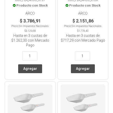
100ml
Producto con Stock
Producto con Stock
ARCO
ARCO
$ 3.786,91
$ 2.151,86
Precio Sin Impuestos Nacionales:
Precio Sin Impuestos Nacionales:
$3.129,68
$1.778,40
Hasta en
3
cuotas de
Hasta en
3
cuotas de
$1.262,30
con Mercado
$717,29
con Mercado Pago
Pago