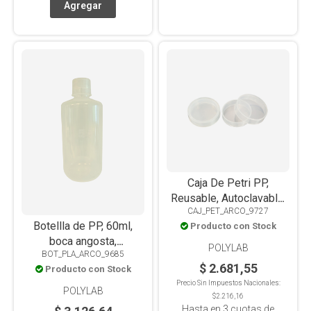
Caja De Petri PP,
Reusable, Autoclavable,
CAJ_PET_ARCO_9727
100mm Ø
Botellla de PP, 60ml,
Producto con Stock
boca angosta,
POLYLAB
BOT_PLA_ARCO_9685
autoclavable
$ 2.681,55
Producto con Stock
Precio Sin Impuestos Nacionales:
POLYLAB
$2.216,16
Hasta en
3
cuotas de