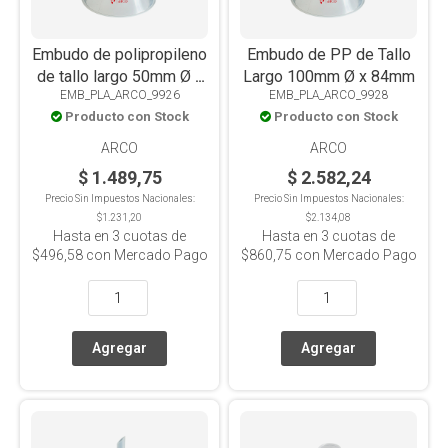
Embudo de polipropileno
Embudo de PP de Tallo
de tallo largo 50mm Ø x
Largo 100mm Ø x 84mm
EMB_PLA_ARCO_9926
EMB_PLA_ARCO_9928
39mm
Producto con Stock
Producto con Stock
ARCO
ARCO
$ 1.489,75
$ 2.582,24
Precio Sin Impuestos Nacionales:
Precio Sin Impuestos Nacionales:
$1.231,20
$2.134,08
Hasta en
3
cuotas de
Hasta en
3
cuotas de
$496,58
con Mercado Pago
$860,75
con Mercado Pago