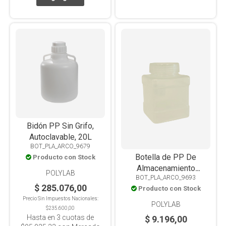
Bidón PP Sin Grifo,
Autoclavable, 20L
BOT_PLA_ARCO_9679
Botella de PP De
Producto con Stock
Almacenamiento
POLYLAB
BOT_PLA_ARCO_9693
Cuadrada Translúcida
$ 285.076,00
Producto con Stock
Autoclavable 1000ml
Precio Sin Impuestos Nacionales:
POLYLAB
$235.600,00
Hasta en
3
cuotas de
$ 9.196,00