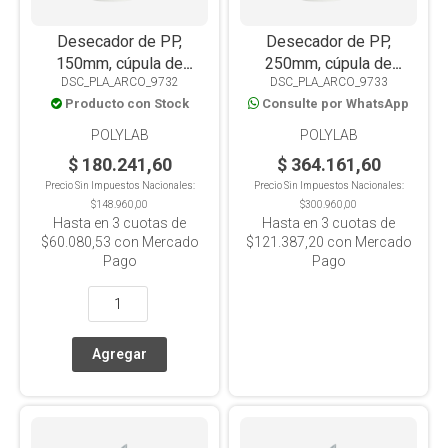
Desecador de PP,
Desecador de PP,
150mm, cúpula de
250mm, cúpula de
DSC_PLA_ARCO_9732
DSC_PLA_ARCO_9733
policarbonato,
policarbonato,
Producto con Stock
Consulte por WhatsApp
autoclavable
autoclavable
POLYLAB
POLYLAB
$ 180.241,60
$ 364.161,60
Precio Sin Impuestos Nacionales:
Precio Sin Impuestos Nacionales:
$148.960,00
$300.960,00
Hasta en
3
cuotas de
Hasta en
3
cuotas de
$60.080,53
con Mercado
$121.387,20
con Mercado
Pago
Pago