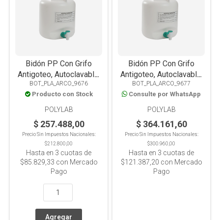
Bidón PP Con Grifo
Bidón PP Con Grifo
Antigoteo, Autoclavable,
Antigoteo, Autoclavable,
BOT_PLA_ARCO_9676
BOT_PLA_ARCO_9677
10L
20L
Producto con Stock
Consulte por WhatsApp
POLYLAB
POLYLAB
$ 257.488,00
$ 364.161,60
Precio Sin Impuestos Nacionales:
Precio Sin Impuestos Nacionales:
$212.800,00
$300.960,00
Hasta en
3
cuotas de
Hasta en
3
cuotas de
$85.829,33
con Mercado
$121.387,20
con Mercado
Pago
Pago