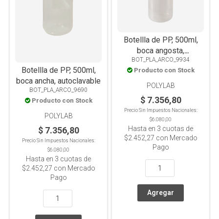
Botellla de PP, 500ml,
boca angosta,
BOT_PLA_ARCO_9934
autoclavable
Botellla de PP, 500ml,
Producto con Stock
boca ancha, autoclavable
POLYLAB
BOT_PLA_ARCO_9690
$ 7.356,80
Producto con Stock
Precio Sin Impuestos Nacionales:
POLYLAB
$6.080,00
Hasta en
3
cuotas de
$ 7.356,80
$2.452,27
con Mercado
Precio Sin Impuestos Nacionales:
Pago
$6.080,00
Hasta en
3
cuotas de
$2.452,27
con Mercado
Pago