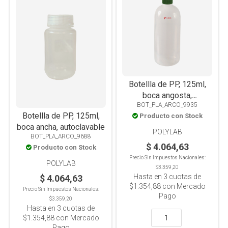
Botellla de PP, 125ml,
boca angosta,
BOT_PLA_ARCO_9935
autoclavable
Botellla de PP, 125ml,
Producto con Stock
boca ancha, autoclavable
POLYLAB
BOT_PLA_ARCO_9688
$ 4.064,63
Producto con Stock
Precio Sin Impuestos Nacionales:
POLYLAB
$3.359,20
Hasta en
3
cuotas de
$ 4.064,63
$1.354,88
con Mercado
Precio Sin Impuestos Nacionales:
Pago
$3.359,20
Hasta en
3
cuotas de
$1.354,88
con Mercado
Pago