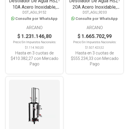
Destilador De Agua HSZ-
Destilador De Agua HSZ-
10A Acero Inoxidable,
20A Acero Inoxidable,
DST_AGU_9152
DST_AGU_9203
Corte Automático de
Corte Automático de
Consulte por WhatsApp
Consulte por WhatsApp
Agua,10L/H
Agua, 20L/H
ARCANO
ARCANO
$ 1.231.146,80
$ 1.665.702,99
Precio Sin Impuestos Nacionales:
Precio Sin Impuestos Nacionales:
$1.114.160,00
$1.507.423,52
Hasta en
3
cuotas de
Hasta en
3
cuotas de
$410.382,27
con Mercado
$555.234,33
con Mercado
Pago
Pago