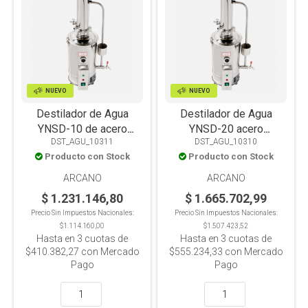
NUEVO
NUEVO
Destilador de Agua
Destilador de Agua
YNSD-10 de acero
YNSD-20 acero
DST_AGU_10311
DST_AGU_10310
inoxidable, corte
inoxidable, corte
Producto con Stock
Producto con Stock
automático de
automático de agua,
agua,10L/H
20L/H
ARCANO
ARCANO
$ 1.231.146,80
$ 1.665.702,99
Precio Sin Impuestos Nacionales:
Precio Sin Impuestos Nacionales:
$1.114.160,00
$1.507.423,52
Hasta en
3
cuotas de
Hasta en
3
cuotas de
$410.382,27
con Mercado
$555.234,33
con Mercado
Pago
Pago