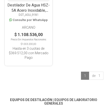
Destilador De Agua HSZ-
5A Acero Inoxidable,
DST_AGU_9181
Corte Automático de
Consulte por WhatsApp
Agua, 5L/H
ARCANO
$ 1.108.536,00
Precio Sin Impuestos Nacionales:
$1.003.200,00
Hasta en
3
cuotas de
$369.512,00
con Mercado
Pago
1
de 1
EQUIPOS DE DESTILACIÓN
|
EQUIPOS DE LABORATORIO
GENERALES