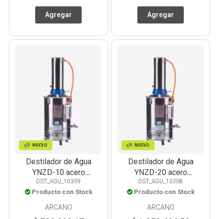
NUEVO
NUEVO
Destilador de Agua
Destilador de Agua
YNZD-10 acero
YNZD-20 acero
DST_AGU_10309
DST_AGU_10308
inoxidable, 10L/H
inoxidable, 20L/H
Producto con Stock
Producto con Stock
ARCANO
ARCANO