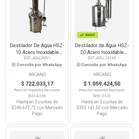
NUEVO
Destilador De Agua HSZ-
Destilador de Agua HSZ-
10 Acero Inoxidable
20 Acero Inoxidable
DST_AGU_9051
DST_AGU_10145
10L/H
20L/H
Consulte por WhatsApp
Consulte por WhatsApp
ARCANO
ARCANO
$ 722.033,17
$ 1.059.424,50
Precio Sin Impuestos Nacionales:
Precio Sin Impuestos Nacionales:
$653.423,68
$958.755,20
Hasta en
3
cuotas de
Hasta en
3
cuotas de
$240.677,72
con Mercado
$353.141,50
con Mercado
Pago
Pago