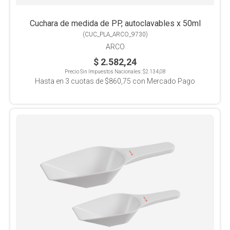
Cuchara de medida de PP, autoclavables x 50ml
(
CUC_PLA_ARCO_9730
)
ARCO
$ 2.582,24
Precio Sin Impuestos Nacionales:
$2.134,08
Hasta en
3
cuotas de
$860,75
con Mercado Pago