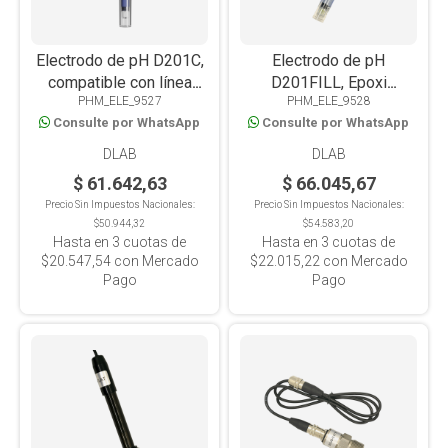
Electrodo de pH D201C,
Electrodo de pH
compatible con línea
D201FILL, Epoxi
PHM_ELE_9527
PHM_ELE_9528
Portátil y Mesada
rellenable, Línea
Consulte por WhatsApp
Consulte por WhatsApp
Mesada/Portátil
DLAB
DLAB
$ 61.642,63
$ 66.045,67
Precio Sin Impuestos Nacionales:
Precio Sin Impuestos Nacionales:
$50.944,32
$54.583,20
Hasta en
3
cuotas de
Hasta en
3
cuotas de
$20.547,54
con Mercado
$22.015,22
con Mercado
Pago
Pago