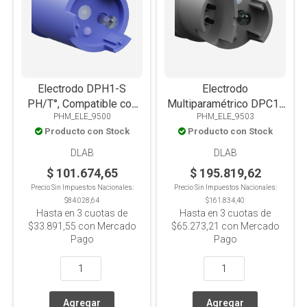
Electrodo DPH1-S
Electrodo
PH/T°, Compatible con
Multiparamétrico DPC1-
PHM_ELE_9500
PHM_ELE_9503
DPH1, DPH1+, DPC1 y
S
Producto con Stock
Producto con Stock
DPC1+
PH/MV/COND/TDS/SAL/T°,
Compatible con DPC1 y
DLAB
DLAB
DPC1+
$ 101.674,65
$ 195.819,62
Precio Sin Impuestos Nacionales:
Precio Sin Impuestos Nacionales:
$84.028,64
$161.834,40
Hasta en
3
cuotas de
Hasta en
3
cuotas de
$33.891,55
con Mercado
$65.273,21
con Mercado
Pago
Pago