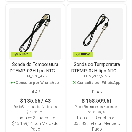
NUEVO
NUEVO
Sonda de Temperatura
Sonda de Temperatura
DTEMP-02H tipo NTC 10
DTEMP-02H tipo NTC 10
PHM_ACC_9514
PHM_ACC_9526
10KΩ, Compatible con
10KΩ, Compatible con
Consulte por WhatsApp
Consulte por WhatsApp
Linea Portátil
Línea de mesada
DLAB
DLAB
$ 135.567,43
$ 158.509,61
Precio Sin Impuestos Nacionales:
Precio Sin Impuestos Nacionales:
$112.039,20
$130.999,68
Hasta en
3
cuotas de
Hasta en
3
cuotas de
$45.189,14
con Mercado
$52.836,54
con Mercado
Pago
Pago