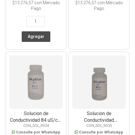
$13.276,57
con Mercado
$13.276,57
con Mercado
Pago
Pago
Solucion de
Solucion de
Conductividad 84 uS/cm,
Conductividad
CON_SOL_9534
CON_SOL_9535
Botella x 250ml
1413uS/cm. Botella x
Consulte por WhatsApp
Consulte por WhatsApp
250ml