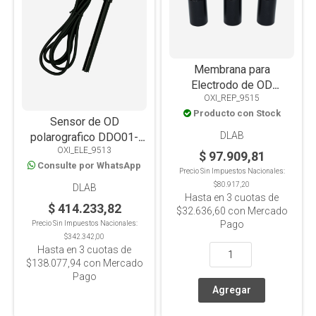
Membrana para
Electrodo de OD
OXI_REP_9515
polarográfico Mod.
Producto con Stock
DO01-2M. Pack x 3
Sensor de OD
unidades para sonda
DLAB
polarografico DDO01-
DO01-2M-H
OXI_ELE_9513
2m-h, compatible con
$ 97.909,81
Consulte por WhatsApp
DDO10, DCPD10
Precio Sin Impuestos Nacionales:
$80.917,20
DLAB
Hasta en
3
cuotas de
$ 414.233,82
$32.636,60
con Mercado
Pago
Precio Sin Impuestos Nacionales:
$342.342,00
Hasta en
3
cuotas de
$138.077,94
con Mercado
Pago