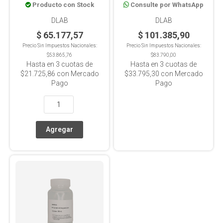
Producto con Stock
Consulte por WhatsApp
250ml
DLAB
DLAB
$ 65.177,57
$ 101.385,90
Precio Sin Impuestos Nacionales:
Precio Sin Impuestos Nacionales:
$53.865,76
$83.790,00
Hasta en
3
cuotas de
Hasta en
3
cuotas de
$21.725,86
con Mercado
$33.795,30
con Mercado
Pago
Pago