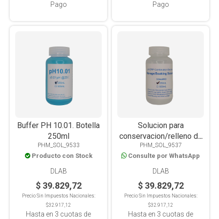
Pago
Pago
Buffer PH 10.01. Botella
Solucion para
250ml
conservacion/relleno de
PHM_SOL_9533
PHM_SOL_9537
electrodos de PH. 3.0
Producto con Stock
Consulte por WhatsApp
mol
DLAB
DLAB
$ 39.829,72
$ 39.829,72
Precio Sin Impuestos Nacionales:
Precio Sin Impuestos Nacionales:
$32.917,12
$32.917,12
Hasta en
3
cuotas de
Hasta en
3
cuotas de