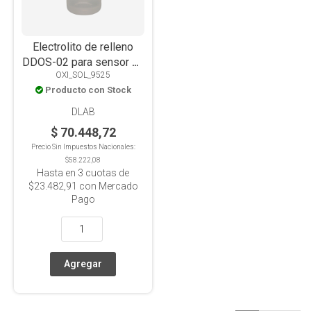
Electrolito de relleno
DDOS-02 para sensor de
OXI_SOL_9525
OD polarografico
Producto con Stock
DLAB
$ 70.448,72
Precio Sin Impuestos Nacionales:
$58.222,08
Hasta en
3
cuotas de
$23.482,91
con Mercado
Pago