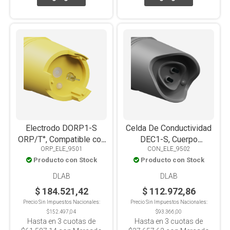
Electrodo DORP1-S
Celda De Conductividad
ORP/T°, Compatible con
DEC1-S, Cuerpo
ORP_ELE_9501
CON_ELE_9502
Línea Pocket DPH1,
Policarbonato,
Producto con Stock
Producto con Stock
DPH1+ DPC1 y DPC1+
Compatible Con Línea
Pocket DEC1, DEC1+,
DLAB
DLAB
DPC1 y DPC1+
$ 184.521,42
$ 112.972,86
Precio Sin Impuestos Nacionales:
Precio Sin Impuestos Nacionales:
$152.497,04
$93.366,00
Hasta en
3
cuotas de
Hasta en
3
cuotas de