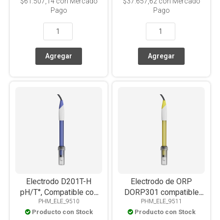
$61.507,14
con Mercado
$37.657,62
con Mercado
Pago
Pago
Electrodo D201T-H
Electrodo de ORP
pH/T°, Compatible con
DORP301 compatible
PHM_ELE_9510
PHM_ELE_9511
Línea Portátil
con equipos de la Línea
Producto con Stock
Producto con Stock
Portátil y Mesada