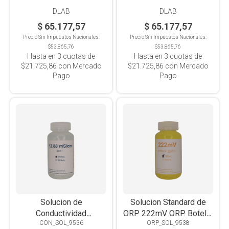
DLAB
DLAB
$ 65.177,57
$ 65.177,57
Precio Sin Impuestos Nacionales:
Precio Sin Impuestos Nacionales:
$53.865,76
$53.865,76
Hasta en
3
cuotas de
Hasta en
3
cuotas de
$21.725,86
con Mercado
$21.725,86
con Mercado
Pago
Pago
Solucion de
Solucion Standard de
Conductividad
ORP 222mV ORP. Botella
CON_SOL_9536
ORP_SOL_9538
12.88mS/cm. Botella x
x 250ml