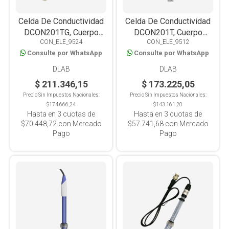
Celda De Conductividad
Celda De Conductividad
DCON201TG, Cuerpo
DCON201T, Cuerpo
CON_ELE_9524
CON_ELE_9512
Vidrio, Constante K=1,
Policarbonato, Constante
Consulte por WhatsApp
Consulte por WhatsApp
Compatible Con Línea
K=1, Compatible Con
Mesada Y Portátil
Línea Mesada Y Portátil
DLAB
DLAB
$ 211.346,15
$ 173.225,05
Precio Sin Impuestos Nacionales:
Precio Sin Impuestos Nacionales:
$174.666,24
$143.161,20
Hasta en
3
cuotas de
Hasta en
3
cuotas de
$70.448,72
con Mercado
$57.741,68
con Mercado
Pago
Pago