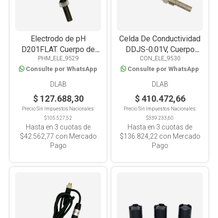
Electrodo de pH
Celda De Conductividad
D201FLAT. Cuerpo de
DDJS-0.01V, Cuerpo
PHM_ELE_9529
CON_ELE_9530
epoxi. Punta plana.
Vidrio, Apto Ultra Baja
Consulte por WhatsApp
Consulte por WhatsApp
Conector BNC.
Conductividad,
Compatible con equipos
Compatible Con Línea
DLAB
DLAB
de Mesada y Portátiles
Mesada Y Portátil
$ 127.688,30
$ 410.472,66
Precio Sin Impuestos Nacionales:
Precio Sin Impuestos Nacionales:
$105.527,52
$339.233,60
Hasta en
3
cuotas de
Hasta en
3
cuotas de
$42.562,77
con Mercado
$136.824,22
con Mercado
Pago
Pago