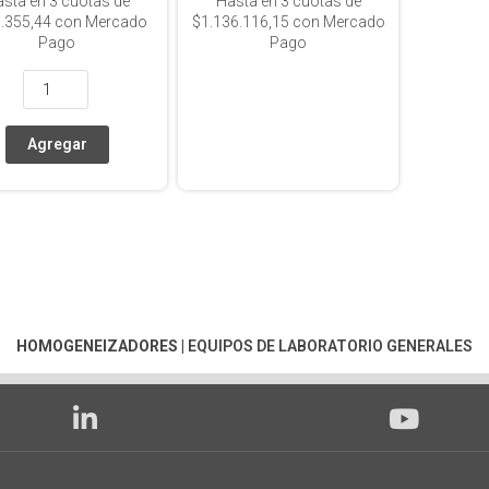
asta en
3
cuotas de
Hasta en
3
cuotas de
.355,44
con Mercado
$1.136.116,15
con Mercado
Pago
Pago
HOMOGENEIZADORES
|
EQUIPOS DE LABORATORIO GENERALES