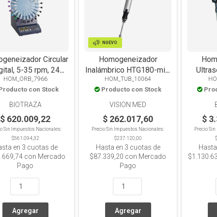
NUEVO
geneizador Circular
Homogeneizador
Hom
gital, 5-35 rpm, 24
Inalámbrico HTG180-mini
Ultra
HOM_ORB_7966
HOM_TUB_10064
HO
Tubos x 815mm
para microtubos con
disru
Producto con Stock
Producto con Stock
Pro
pistilo metálico
digital
reutilizable
ha
BIOTRAZA
VISION MED
$ 620.009,22
$ 262.017,60
$ 3
io Sin Impuestos Nacionales:
Precio Sin Impuestos Nacionales:
Precio Si
$561.094,32
$237.120,00
asta en
3
cuotas de
Hasta en
3
cuotas de
Hasta
.669,74
con Mercado
$87.339,20
con Mercado
$1.130.6
Pago
Pago