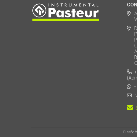
CON
Ad
Via
De
Polo
Puen
Call
AU 
Baj
Carl
+5
(Adm
+5
v
S
Diseño 