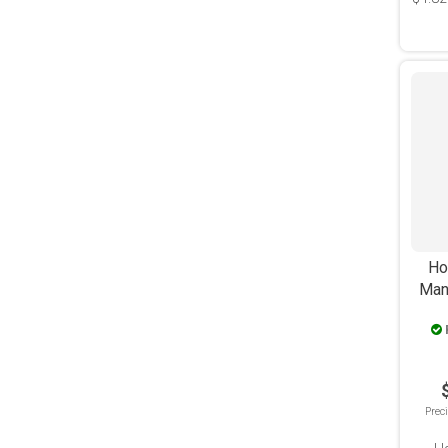
Ho
Man
Prec