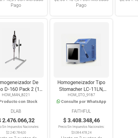
Pago
Pago
mogeneizador De
Homogeneizador Tipo
o D-160 Pack 2 (1-
Stomacher LC-11LN,
HOM_MAN_8221
HOM_STO_9187
250ml)
Capacidad 3-400ml
Producto con Stock
Consulte por WhatsApp
DLAB
FAITHFUL
$ 2.476.066,32
$ 3.408.348,46
io Sin Impuestos Nacionales:
Precio Sin Impuestos Nacionales:
$2.240.784,00
$3.084.478,24