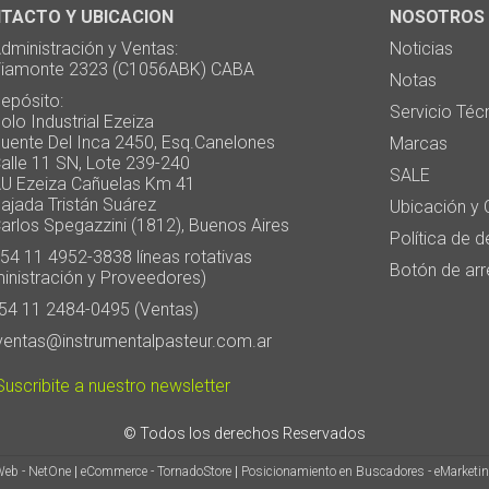
TACTO Y UBICACION
NOSOTROS
ministración y Ventas:
Noticias
monte 2323 (C1056ABK) CABA
Notas
pósito:
Servicio Téc
 Industrial Ezeiza
te Del Inca 2450, Esq.Canelones
Marcas
e 11 SN, Lote 239-240
SALE
Ezeiza Cañuelas Km 41
ada Tristán Suárez
Ubicación y 
os Spegazzini (1812), Buenos Aires
Política de 
4 11 4952-3838 líneas rotativas
Botón de arr
inistración y Proveedores)
4 11 2484-0495 (Ventas)
entas@instrumentalpasteur.com.ar
uscribite a nuestro newsletter
© Todos los derechos Reservados
Web - NetOne
|
eCommerce - TornadoStore
|
Posicionamiento en Buscadores - eMarketi