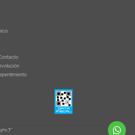
nico
Contacto
devolución
epentimiento
ngPro