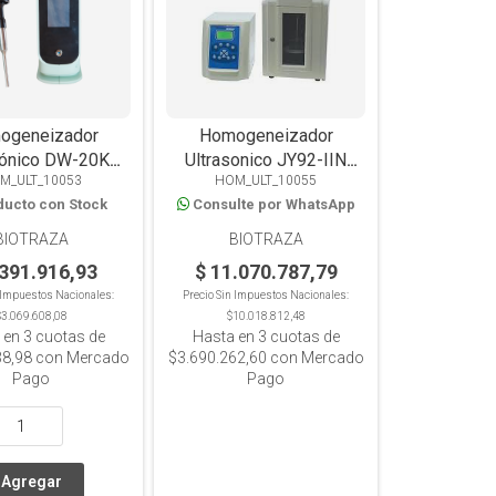
ogeneizador
Homogeneizador
sónico DW-20K
Ultrasonico JY92-IIN
M_ULT_10053
HOM_ULT_10055
ptor, extractor
disrruptor extractor
ducto con Stock
Consulte por WhatsApp
, pantalla táctil,
digital, hasta 500 ml
sta 300ml.
BIOTRAZA
BIOTRAZA
.391.916,93
$ 11.070.787,79
n Impuestos Nacionales:
Precio Sin Impuestos Nacionales:
$3.069.608,08
$10.018.812,48
 en
3
cuotas de
Hasta en
3
cuotas de
38,98
con Mercado
$3.690.262,60
con Mercado
Pago
Pago