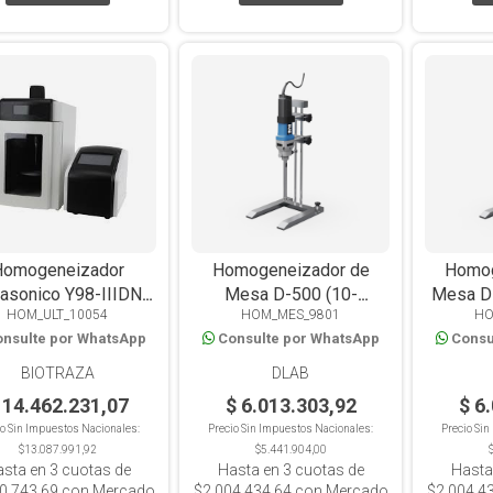
Homogeneizador
Homogeneizador de
Homog
rasonico Y98-IIIDN
Mesa D-500 (10-
Mesa D
HOM_ULT_10054
HOM_MES_9801
HO
srruptor extractor
5000ML)
nsulte por WhatsApp
Consulte por WhatsApp
Consu
gital, alta potencia
hasta 1000 ml
BIOTRAZA
DLAB
 14.462.231,07
$ 6.013.303,92
$ 6
io Sin Impuestos Nacionales:
Precio Sin Impuestos Nacionales:
Precio Si
$13.087.991,92
$5.441.904,00
asta en
3
cuotas de
Hasta en
3
cuotas de
Hasta
0.743,69
con Mercado
$2.004.434,64
con Mercado
$2.004.4