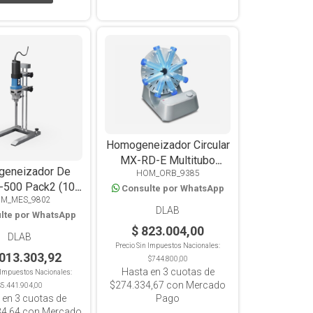
Homogeneizador Circular
MX-RD-E Multitubo
eneizador De
HOM_ORB_9385
Analógico, 0-80 rpm
-500 Pack2 (10-
Consulte por WhatsApp
M_MES_9802
5000ml)
DLAB
lte por WhatsApp
$ 823.004,00
DLAB
Precio Sin Impuestos Nacionales:
.013.303,92
$744.800,00
Hasta en
3
cuotas de
n Impuestos Nacionales:
$274.334,67
con Mercado
$5.441.904,00
 en
3
cuotas de
Pago
34,64
con Mercado