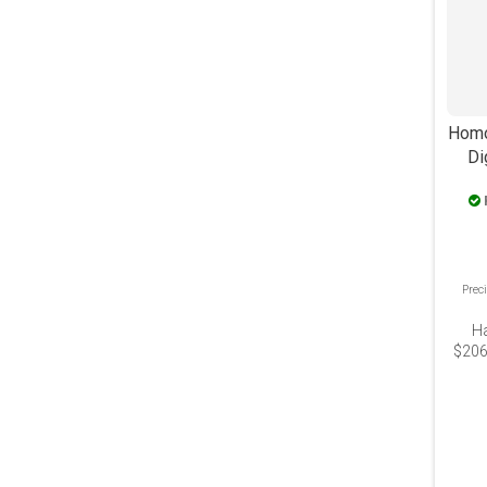
Homo
Di
Prec
H
$206