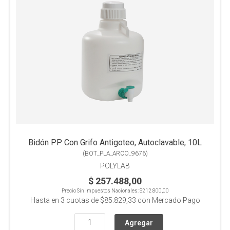
Bidón PP Con Grifo Antigoteo, Autoclavable, 10L
(
BOT_PLA_ARCO_9676
)
POLYLAB
$ 257.488,00
Precio Sin Impuestos Nacionales:
$212.800,00
Hasta en
3
cuotas de
$85.829,33
con Mercado Pago