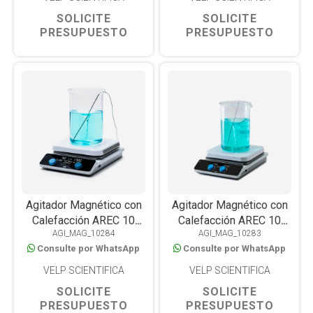
SOLICITE
SOLICITE
PRESUPUESTO
PRESUPUESTO
Agitador Magnético con
Agitador Magnético con
Calefacción AREC 10
Calefacción AREC 10
AGI_MAG_10284
AGI_MAG_10283
Advance, Placa Cerámica
Digital, Placa Cerámica
Consulte por WhatsApp
Consulte por WhatsApp
260×260 mm, 550°C,
260×260 mm, 550°C, 25L
25L, WiFi/USB
VELP SCIENTIFICA
VELP SCIENTIFICA
SOLICITE
SOLICITE
PRESUPUESTO
PRESUPUESTO