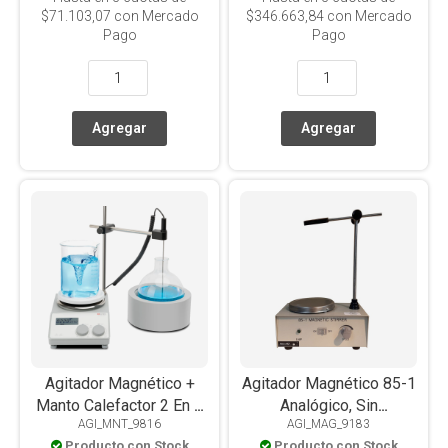
$71.103,07
con Mercado
$346.663,84
con Mercado
Pago
Pago
Agitador Magnético +
Agitador Magnético 85-1
Manto Calefactor 2 En 1
Analógico, Sin
AGI_MNT_9816
AGI_MAG_9183
Ms-H280-F250 Digital,
Calefacción, 2L
Producto con Stock
Producto con Stock