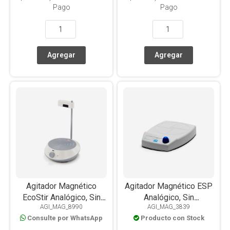
Pago
Pago
Agitador Magnético
Agitador Magnético ESP
EcoStir Analógico, Sin
Analógico, Sin
AGI_MAG_8990
AGI_MAG_3839
Calefacción, Placa PET
Calefacción, Sin Motor,
Consulte por WhatsApp
Producto con Stock
Redonda, 1.5L
5L