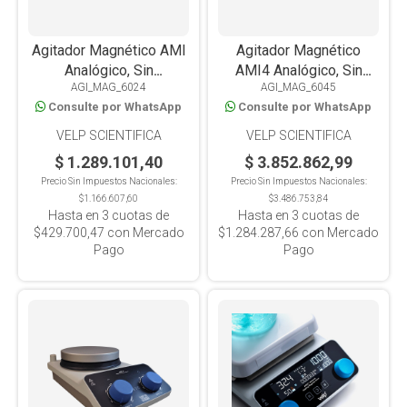
Agitador Magnético AMI
Agitador Magnético
Analógico, Sin
AMI4 Analógico, Sin
AGI_MAG_6024
AGI_MAG_6045
Calefacción, Iluminación
Calefacción, Iluminación
Consulte por WhatsApp
Consulte por WhatsApp
En Base, 5L
En Base, 4 Posiciones
x5L c/u
VELP SCIENTIFICA
VELP SCIENTIFICA
$ 1.289.101,40
$ 3.852.862,99
Precio Sin Impuestos Nacionales:
Precio Sin Impuestos Nacionales:
$1.166.607,60
$3.486.753,84
Hasta en
3
cuotas de
Hasta en
3
cuotas de
$429.700,47
con Mercado
$1.284.287,66
con Mercado
Pago
Pago