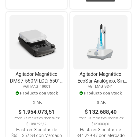
Agitador Magnético
Agitador Magnético
DMS7-550M LCD, 550°C,
EcoStir Analógico, Sin
AGI_MAG_10001
AGI_MAG_9341
PT1000, placa
Calefacción, Placa PET
Producto con Stock
Producto con Stock
vitrocerámica, 20L
Cuadrada, 1.5L
DLAB
DLAB
$ 1.954.073,51
$ 132.688,40
Precio Sin Impuestos Nacionales:
Precio Sin Impuestos Nacionales:
$1.768.392,32
$120.080,00
Hasta en
3
cuotas de
Hasta en
3
cuotas de
$651.357,84
con Mercado
$44.229,47
con Mercado