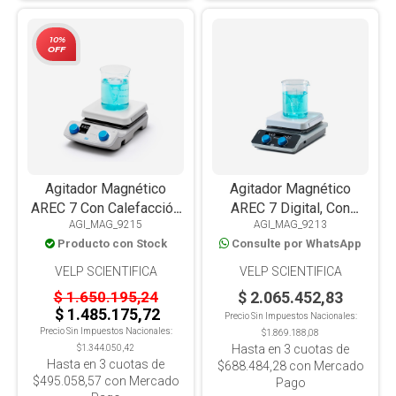
10%
OFF
Agitador Magnético
Agitador Magnético
AREC 7 Con Calefacción
AREC 7 Digital, Con
AGI_MAG_9215
AGI_MAG_9213
550°C, Placa Cerámica,
Calefacción 550°C, Placa
Producto con Stock
Consulte por WhatsApp
15L
Cerámica, 15L
VELP SCIENTIFICA
VELP SCIENTIFICA
$ 1.650.195,24
$ 2.065.452,83
$ 1.485.175,72
Precio Sin Impuestos Nacionales:
Precio Sin Impuestos Nacionales:
$1.869.188,08
Hasta en
3
cuotas de
$1.344.050,42
Hasta en
3
cuotas de
$688.484,28
con Mercado
$495.058,57
con Mercado
Pago