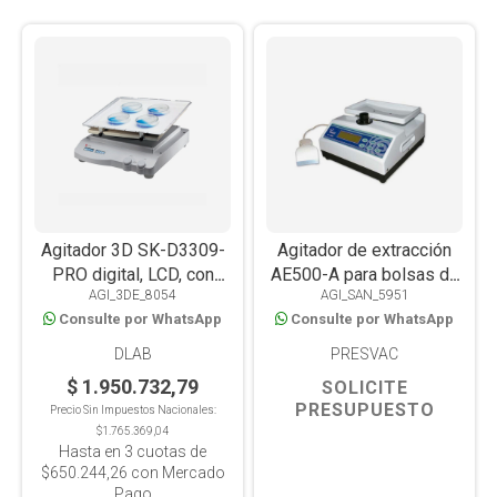
Agitador 3D SK-D3309-
Agitador de extracción
PRO digital, LCD, con
AE500-A para bolsas de
AGI_3DE_8054
AGI_SAN_5951
timer, plataforma
sangre digital, LCD,
Consulte por WhatsApp
Consulte por WhatsApp
antideslizante, 5kg
automático, con balanza
DLAB
PRESVAC
$ 1.950.732,79
SOLICITE
PRESUPUESTO
Precio Sin Impuestos Nacionales:
$1.765.369,04
Hasta en
3
cuotas de
$650.244,26
con Mercado
Pago