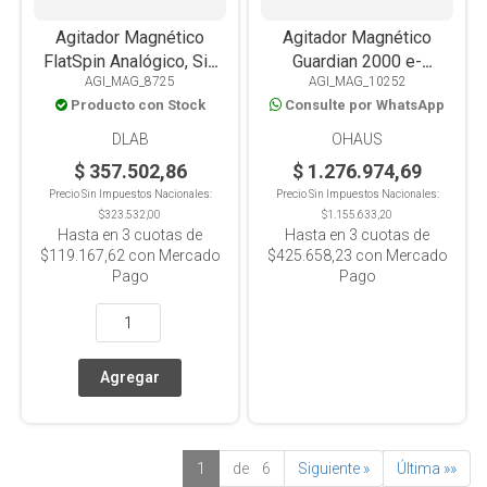
Agitador Magnético
Agitador Magnético
FlatSpin Analógico, Sin
Guardian 2000 e-
AGI_MAG_8725
AGI_MAG_10252
Calefacción, Placa PET,
G21HS04C, Analógico,
Producto con Stock
Consulte por WhatsApp
0.8L
Placa Cerámica, 500°C,
15 Litros
DLAB
OHAUS
$ 357.502,86
$ 1.276.974,69
Precio Sin Impuestos Nacionales:
Precio Sin Impuestos Nacionales:
$323.532,00
$1.155.633,20
Hasta en
3
cuotas de
Hasta en
3
cuotas de
$119.167,62
con Mercado
$425.658,23
con Mercado
Pago
Pago
1
de 6
Siguiente »
Última »»