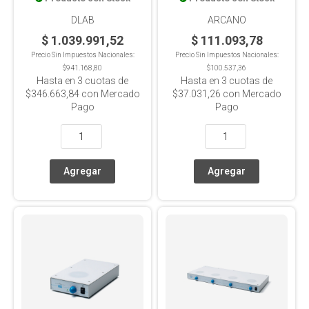
LCD, Con Sensor, 280°C,
Para Balón 250ml
DLAB
ARCANO
$ 1.039.991,52
$ 111.093,78
Precio Sin Impuestos Nacionales:
Precio Sin Impuestos Nacionales:
$941.168,80
$100.537,36
Hasta en
3
cuotas de
Hasta en
3
cuotas de
$346.663,84
con Mercado
$37.031,26
con Mercado
Pago
Pago