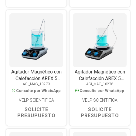
Agitador Magnético con
Agitador Magnético con
Calefacción AREX 5
Calefacción AREX 5
AGI_MAG_10279
AGI_MAG_10278
Advance, Placa
Digital, Placa CerAlTop™,
Consulte por WhatsApp
Consulte por WhatsApp
CerAlTop™, 310°C, 25L,
310°C, 20L
WiFi y USB
VELP SCIENTIFICA
VELP SCIENTIFICA
SOLICITE
SOLICITE
PRESUPUESTO
PRESUPUESTO