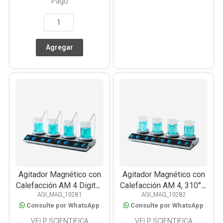
Pago
Agitador Magnético con
Agitador Magnético con
Calefacción AM 4 Digital,
Calefacción AM 4, 310°C,
AGI_MAG_10281
AGI_MAG_10282
4 Posiciones, 310°C, 20L
4 Posiciones x 15L c/u
Consulte por WhatsApp
Consulte por WhatsApp
c/u
VELP SCIENTIFICA
VELP SCIENTIFICA