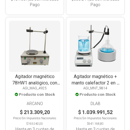
Pago
Pago
Agitador magnético
Agitador magnético +
78HW1 analógico, con
manto calefactor 2 en 1
AGI_MAG_4925
AGI_MNT_9814
calefacción, con sonda,
MS-H280-F100 digital,
Producto con Stock
Producto con Stock
2L
LCD, con sensor, 280°C,
para balón 100ml
ARCANO
DLAB
$ 213.309,20
$ 1.039.991,52
Precio Sin Impuestos Nacionales:
Precio Sin Impuestos Nacionales:
$193.040,00
$941.168,80
Hasta en
3
cuotas de
Hasta en
3
cuotas de