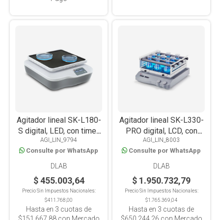
Agitador lineal SK-L180-
Agitador lineal SK-L330-
S digital, LED, con timer,
PRO digital, LCD, con
AGI_LIN_9794
AGI_LIN_8003
plataforma
timer, plataforma 4
Consulte por WhatsApp
Consulte por WhatsApp
antideslizante, 2kg
barras, 7.5kg
DLAB
DLAB
$ 455.003,64
$ 1.950.732,79
Precio Sin Impuestos Nacionales:
Precio Sin Impuestos Nacionales:
$411.768,00
$1.765.369,04
Hasta en
3
cuotas de
Hasta en
3
cuotas de
$151.667,88
con Mercado
$650.244,26
con Mercado