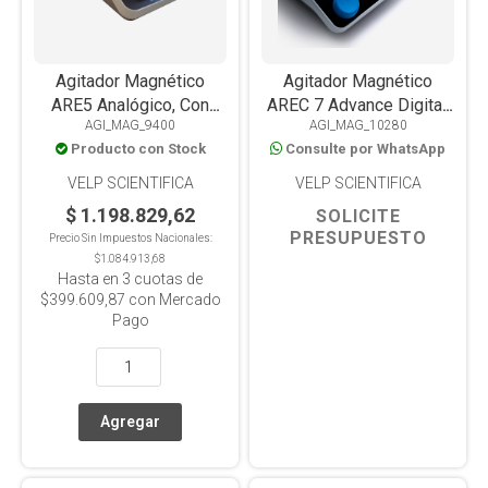
Agitador Magnético
Agitador Magnético
ARE5 Analógico, Con
AREC 7 Advance Digital,
AGI_MAG_9400
AGI_MAG_10280
Calefacción, Placa
con Calefacción, Placa
Producto con Stock
Consulte por WhatsApp
Aluminio, 15L
Cerámica, 550°C, 20L,
WiFi y USB
VELP SCIENTIFICA
VELP SCIENTIFICA
$ 1.198.829,62
SOLICITE
PRESUPUESTO
Precio Sin Impuestos Nacionales:
$1.084.913,68
Hasta en
3
cuotas de
$399.609,87
con Mercado
Pago