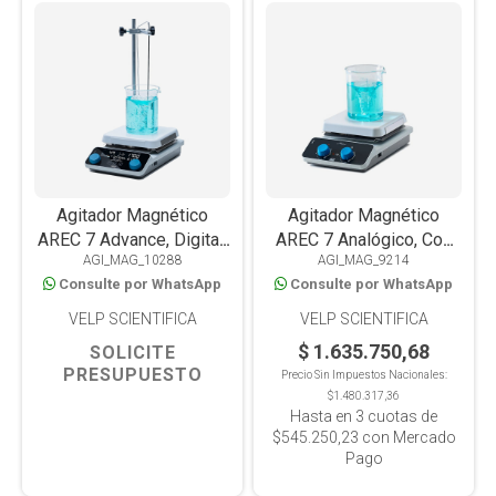
Agitador Magnético
Agitador Magnético
AREC 7 Advance, Digital,
AREC 7 Analógico, Con
AGI_MAG_10288
AGI_MAG_9214
con Calefacción, Placa
Calefacción 550°C ,Placa
Consulte por WhatsApp
Consulte por WhatsApp
Cerámica, 550°C, 20L,
Cerámica, 15L
WiFi y USB, soporte y
VELP SCIENTIFICA
VELP SCIENTIFICA
sonda.
$ 1.635.750,68
SOLICITE
PRESUPUESTO
Precio Sin Impuestos Nacionales:
$1.480.317,36
Hasta en
3
cuotas de
$545.250,23
con Mercado
Pago