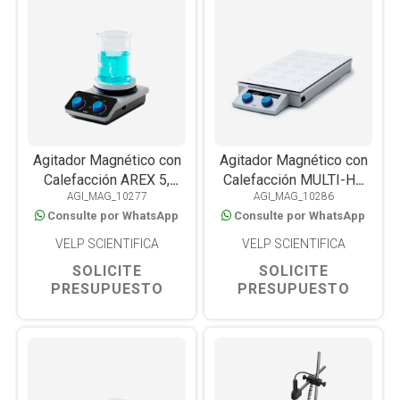
Agitador Magnético con
Agitador Magnético con
Calefacción AREX 5,
Calefacción MULTI-HS
AGI_MAG_10277
AGI_MAG_10286
Placa CerAlTop™, 310°C,
15, 15 Posiciones de
Consulte por WhatsApp
Consulte por WhatsApp
20L
250ml, 120°C
VELP SCIENTIFICA
VELP SCIENTIFICA
SOLICITE
SOLICITE
PRESUPUESTO
PRESUPUESTO