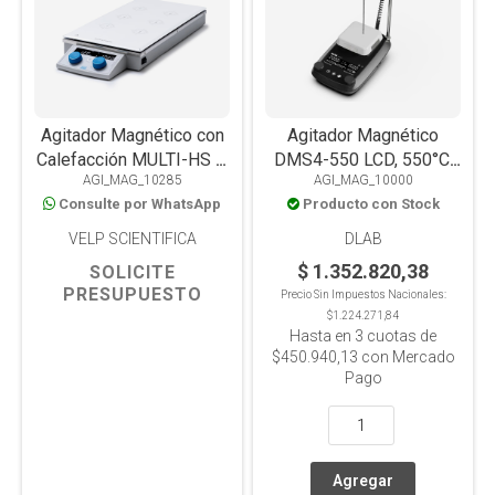
Agitador Magnético con
Agitador Magnético
Calefacción MULTI-HS 6,
DMS4-550 LCD, 550°C,
AGI_MAG_10285
AGI_MAG_10000
6 Posiciones de 400ml,
PT1000, Placa
Consulte por WhatsApp
Producto con Stock
120°C
Vitrocerámica, 10L
VELP SCIENTIFICA
DLAB
$ 1.352.820,38
SOLICITE
PRESUPUESTO
Precio Sin Impuestos Nacionales:
$1.224.271,84
Hasta en
3
cuotas de
$450.940,13
con Mercado
Pago