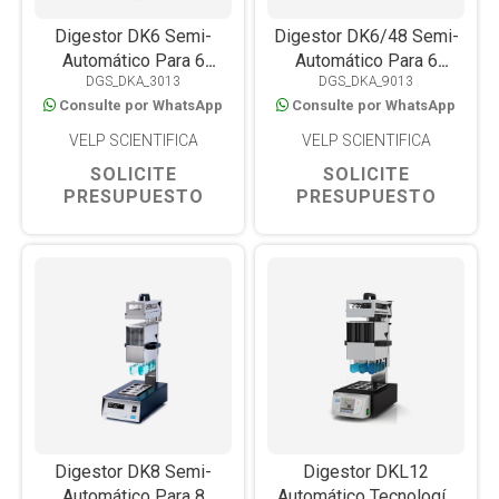
Digestor DK6 Semi-
Digestor DK6/48 Semi-
Automático Para 6
Automático Para 6
DGS_DKA_3013
DGS_DKA_9013
Muestras
Muestras
Consulte por WhatsApp
Consulte por WhatsApp
VELP SCIENTIFICA
VELP SCIENTIFICA
SOLICITE
SOLICITE
PRESUPUESTO
PRESUPUESTO
Digestor DK8 Semi-
Digestor DKL12
Automático Para 8
Automático Tecnología