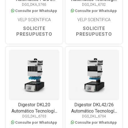
DGS_DKA_5765
DGS_DKL_6702
Muestras
TEMS, 12 Muestras
Consulte por WhatsApp
Consulte por WhatsApp
VELP SCIENTIFICA
VELP SCIENTIFICA
SOLICITE
SOLICITE
PRESUPUESTO
PRESUPUESTO
Digestor DKL20
Digestor DKL42/26
Automático Tecnología
Automático Tecnología
DGS_DKL_6703
DGS_DKL_6704
TEMS, 20 Muestras
TEMS, 42 Muestras
Consulte por WhatsApp
Consulte por WhatsApp