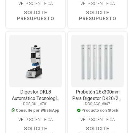
VELP SCIENTIFICA
VELP SCIENTIFICA
SOLICITE
SOLICITE
PRESUPUESTO
PRESUPUESTO
Digestor DKL8
Probetón 26x300mm
Automático Tecnología
Para Digestor DK20/26-
DGS_DKL_6701
DGS_ACC_6047
TEMS, 8 Muestras
42/26 y DKL42/26
Consulte por WhatsApp
Producto con Stock
VELP SCIENTIFICA
VELP SCIENTIFICA
SOLICITE
SOLICITE