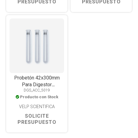
PRESUPUESTO
PRESUPUESTO
Probetón 42x300mm
Para Digestor
DGS_ACC_5019
DK6/8/20/42 y
Producto con Stock
DKL8/12/20
VELP SCIENTIFICA
SOLICITE
PRESUPUESTO