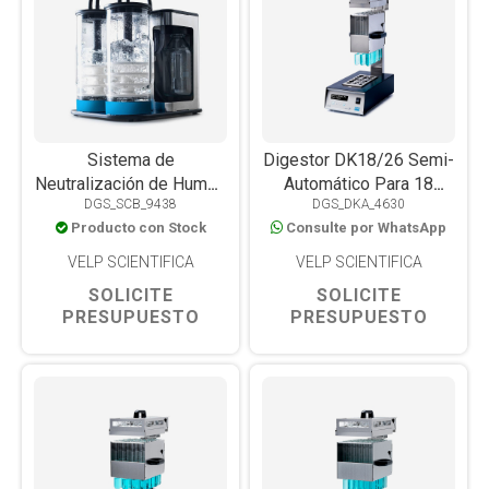
Sistema de
Digestor DK18/26 Semi-
Neutralización de Humos
Automático Para 18
DGS_SCB_9438
DGS_DKA_4630
y Gases Tóxicos KS1000
Muestras
Producto con Stock
Consulte por WhatsApp
VELP SCIENTIFICA
VELP SCIENTIFICA
SOLICITE
SOLICITE
PRESUPUESTO
PRESUPUESTO