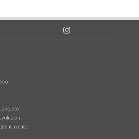
nico
Contacto
devolución
epentimiento