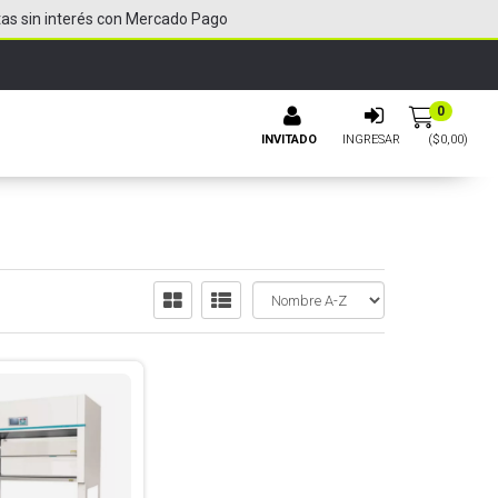
tas sin interés con Mercado Pago
0
INVITADO
INGRESAR
($
0,00
)