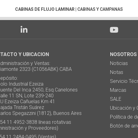
CABINAS DE FLUJO LAMINAR
|
CABINAS Y CAMPANAS
TACTO Y UBICACION
NOSOTROS
ministración y Ventas:
Noticias
monte 2323 (C1056ABK) CABA
Notas
pósito:
Servicio Téc
 Industrial Ezeiza
te Del Inca 2450, Esq.Canelones
Marcas
e 11 SN, Lote 239-240
SALE
Ezeiza Cañuelas Km 41
ada Tristán Suárez
Ubicación y 
os Spegazzini (1812), Buenos Aires
Política de 
4 11 4952-3838 líneas rotativas
Botón de arr
inistración y Proveedores)
4 11 2484-0495 (Ventas)