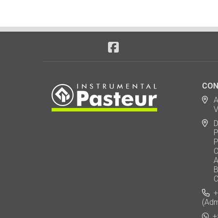
CON
Ad
Via
De
Polo
Puen
Call
AU 
Baj
Carl
+5
(Adm
+5