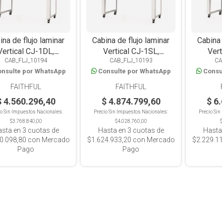
ina de flujo laminar
Cabina de flujo laminar
Cabina 
Vertical CJ-1DL,
Vertical CJ-1SL,
Vert
CAB_FLJ_10194
CAB_FLJ_10193
CA
010X750X1600, 1
1010X780X1600, 1
1500
nsulte por WhatsApp
Consulte por WhatsApp
Consu
operador
operador, apertura doble
o
FAITHFUL
FAITHFUL
$ 4.560.296,40
$ 4.874.799,60
$ 6
io Sin Impuestos Nacionales:
Precio Sin Impuestos Nacionales:
Precio Si
$3.768.840,00
$4.028.760,00
asta en
3
cuotas de
Hasta en
3
cuotas de
Hasta
0.098,80
con Mercado
$1.624.933,20
con Mercado
$2.229.1
Pago
Pago