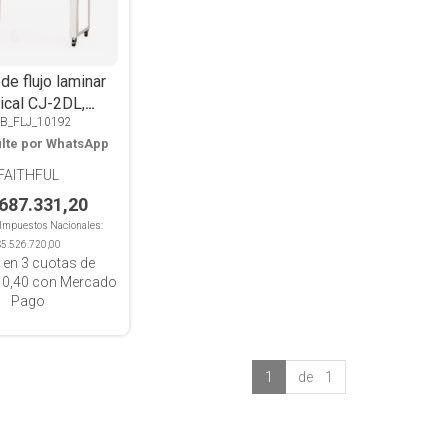
de flujo laminar
ical CJ-2DL,
B_FLJ_10192
x750x1600, 2
lte por WhatsApp
peradores
FAITHFUL
.687.331,20
n Impuestos Nacionales:
$5.526.720,00
 en
3
cuotas de
10,40
con Mercado
Pago
1
de 1