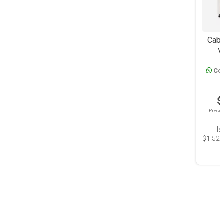
Cab
1
Co
Prec
H
$1.52