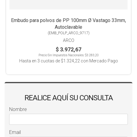
Embudo para polvos de PP 100mm Ø Vastago 33mm,
Autoclavable
(
EMB_POLP_ARCO_9717
)
ARCO
$ 3.972,67
Precio Sin Impuestos Nacionales:
$3.283,20
Hasta en
3
cuotas de
$1.324,22
con Mercado Pago
REALICE AQUÍ SU CONSULTA
Nombre
Email