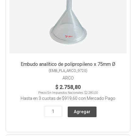
Embudo analítico de polipropileno x 75mm Ø
(
EMB_PLA_ARCO_9720
)
ARCO
$ 2.758,80
Precio Sin Impuestos Nacionales:
$2.280,00
Hasta en
3
cuotas de
$919,60
con Mercado Pago