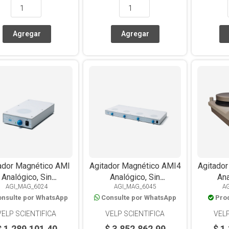
ador Magnético AMI
Agitador Magnético AMI4
Agitado
Analógico, Sin
Analógico, Sin
Ana
AGI_MAG_6024
AGI_MAG_6045
A
facción, Iluminación
Calefacción, Iluminación
Calef
nsulte por WhatsApp
Consulte por WhatsApp
Pro
En Base, 5L
En Base, 4 Posiciones
Al
x5L c/u
VELP SCIENTIFICA
VELP SCIENTIFICA
VELP
$ 1.289.101,40
$ 3.852.862,99
$ 1