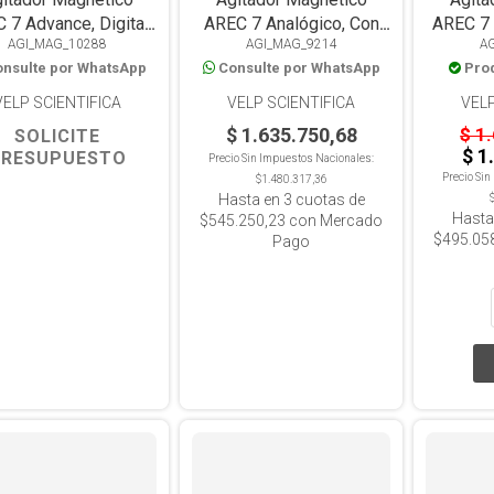
 7 Advance, Digital,
AREC 7 Analógico, Con
AREC 7 
AGI_MAG_10288
AGI_MAG_9214
A
 Calefacción, Placa
Calefacción 550°C ,Placa
550°C, 
nsulte por WhatsApp
Consulte por WhatsApp
Pro
ámica, 550°C, 20L,
Cerámica, 15L
i y USB, soporte y
VELP SCIENTIFICA
VELP SCIENTIFICA
VELP
sonda.
$ 1.635.750,68
$ 1
SOLICITE
$ 1
PRESUPUESTO
Precio Sin Impuestos Nacionales:
Precio Si
$1.480.317,36
Hasta en
3
cuotas de
Hasta
$545.250,23
con Mercado
$495.05
Pago