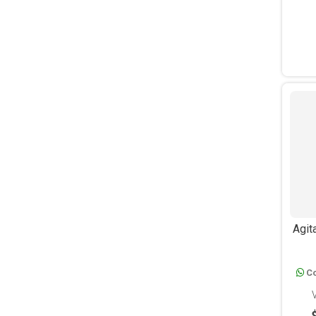
Agit
Cale
Co