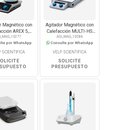
r Magnético con
Agitador Magnético con
acción AREX 5,
Calefacción MULTI-HS
I_MAG_10277
AGI_MAG_10286
erAlTop™, 310°C,
15, 15 Posiciones de
lte por WhatsApp
Consulte por WhatsApp
20L
250ml, 120°C
 SCIENTIFICA
VELP SCIENTIFICA
OLICITE
SOLICITE
SUPUESTO
PRESUPUESTO