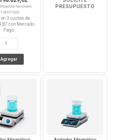
SOLICITE
PRESUPUESTO
n Impuestos Nacionales:
$1.084.913,68
 en
3
cuotas de
9,87
con Mercado
Pago
dor Magnético
Agitador Magnético