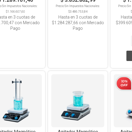
io Sin Impuestos Nacionales:
Precio Sin Impuestos Nacionales:
Precio Si
$1.166.607,60
$3.486.753,84
asta en
3
cuotas de
Hasta en
3
cuotas de
Hasta
.700,47
con Mercado
$1.284.287,66
con Mercado
$399.60
Pago
Pago
10%
OFF
itador Magnético
Agitador Magnético
Agita