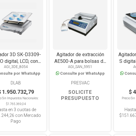
tador 3D SK-D3309-
Agitador de extracción
Agitador
O digital, LCD, con
AE500-A para bolsas de
S digita
AGI_3DE_8054
AGI_SAN_5951
A
timer, plataforma
sangre digital, LCD,
p
nsulte por WhatsApp
Consulte por WhatsApp
Consu
ntideslizante, 5kg
automático, con balanza
antid
DLAB
PRESVAC
$ 1.950.732,79
$ 
SOLICITE
PRESUPUESTO
io Sin Impuestos Nacionales:
Precio Si
$1.765.369,04
asta en
3
cuotas de
Hasta
.244,26
con Mercado
$151.66
Pago