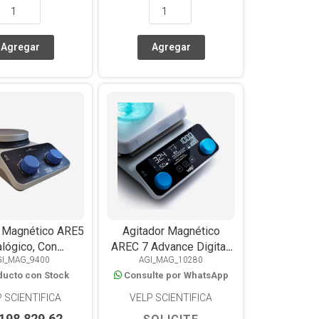
r Magnético ARE5
Agitador Magnético
lógico, Con
AREC 7 Advance Digital,
GI_MAG_9400
AGI_MAG_10280
acción, Placa
con Calefacción, Placa
ducto con Stock
Consulte por WhatsApp
uminio, 15L
Cerámica, 550°C, 20L,
WiFi y USB
 SCIENTIFICA
VELP SCIENTIFICA
.198.829,62