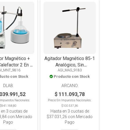
or Magnético +
Agitador Magnético 85-1
alefactor 2 En 1
Analógico, Sin
GI_MNT_9816
AGI_MAG_9183
0-F250 Digital,
Calefacción, 2L
ducto con Stock
Producto con Stock
n Sensor, 280°C,
 Balón 250ml
DLAB
ARCANO
.039.991,52
$ 111.093,78
n Impuestos Nacionales:
Precio Sin Impuestos Nacionales:
$941.168,80
$100.537,36
 en
3
cuotas de
Hasta en
3
cuotas de
3,84
con Mercado
$37.031,26
con Mercado
Pago
Pago