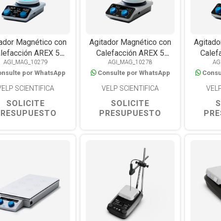
ador Magnético con
Agitador Magnético con
Agitado
lefacción AREX 5
Calefacción AREX 5
Calef
AGI_MAG_10279
AGI_MAG_10278
AG
Advance, Placa
Digital, Placa CerAlTop™,
Placa C
nsulte por WhatsApp
Consulte por WhatsApp
Consu
AlTop™, 310°C, 25L,
310°C, 20L
WiFi y USB
VELP SCIENTIFICA
VELP SCIENTIFICA
VELP
SOLICITE
SOLICITE
S
PRESUPUESTO
PRESUPUESTO
PRE