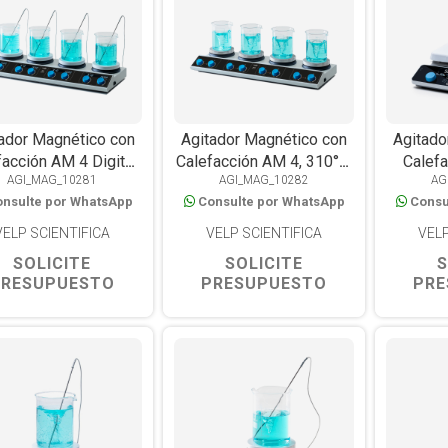
ador Magnético con
Agitador Magnético con
Agitado
acción AM 4 Digital,
Calefacción AM 4, 310°C,
Calef
AGI_MAG_10281
AGI_MAG_10282
AG
siciones, 310°C, 20L
4 Posiciones x 15L c/u
Advance
nsulte por WhatsApp
Consulte por WhatsApp
Consu
c/u
260×2
25
VELP SCIENTIFICA
VELP SCIENTIFICA
VELP
SOLICITE
SOLICITE
S
PRESUPUESTO
PRESUPUESTO
PRE