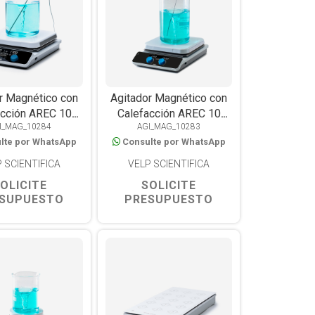
r Magnético con
Agitador Magnético con
acción AREC 10
Calefacción AREC 10
I_MAG_10284
AGI_MAG_10283
, Placa Cerámica
Digital, Placa Cerámica
lte por WhatsApp
Consulte por WhatsApp
60 mm, 550°C,
260×260 mm, 550°C, 25L
L, WiFi/USB
 SCIENTIFICA
VELP SCIENTIFICA
OLICITE
SOLICITE
SUPUESTO
PRESUPUESTO