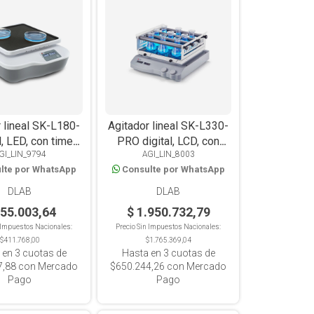
 lineal SK-L180-
Agitador lineal SK-L330-
l, LED, con timer,
PRO digital, LCD, con
GI_LIN_9794
AGI_LIN_8003
lataforma
timer, plataforma 4
lte por WhatsApp
Consulte por WhatsApp
eslizante, 2kg
barras, 7.5kg
DLAB
DLAB
455.003,64
$ 1.950.732,79
n Impuestos Nacionales:
Precio Sin Impuestos Nacionales:
$411.768,00
$1.765.369,04
 en
3
cuotas de
Hasta en
3
cuotas de
7,88
con Mercado
$650.244,26
con Mercado
Pago
Pago