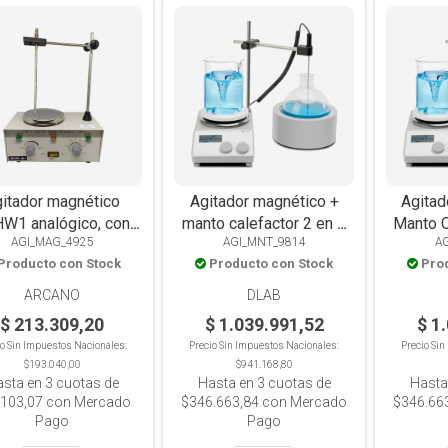
itador magnético
Agitador magnético +
Agitad
W1 analógico, con
manto calefactor 2 en 1
Manto C
AGI_MAG_4925
AGI_MNT_9814
A
facción, con sonda,
MS-H280-F100 digital,
Ms-H28
Producto con Stock
Producto con Stock
Pro
2L
LCD, con sensor, 280°C,
LCD, Co
para balón 100ml
Para
ARCANO
DLAB
$ 213.309,20
$ 1.039.991,52
$ 1
io Sin Impuestos Nacionales:
Precio Sin Impuestos Nacionales:
Precio Si
$193.040,00
$941.168,80
asta en
3
cuotas de
Hasta en
3
cuotas de
Hasta
.103,07
con Mercado
$346.663,84
con Mercado
$346.66
Pago
Pago