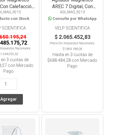
Con Calefacción
AREC 7 Digital, Con
GI_MAG_9215
AGI_MAG_9213
Placa Cerámica,
Calefacción 550°C, Placa
ducto con Stock
Consulte por WhatsApp
15L
Cerámica, 15L
 SCIENTIFICA
VELP SCIENTIFICA
.650.195,24
$ 2.065.452,83
.485.175,72
Precio Sin Impuestos Nacionales:
n Impuestos Nacionales:
$1.869.188,08
Hasta en
3
cuotas de
$1.344.050,42
 en
3
cuotas de
$688.484,28
con Mercado
8,57
con Mercado
Pago
Pago