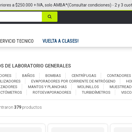
riores a $250.000 + IVA, solo AMBA*(Consultar condiciones) - 2 y 3 cuo
ERVICIO TECNICO
VUELTA A CLASES!
OS DE LABORATORIO GENERALES
DORES
BAÑOS
BOMBAS
CENTRÍFUGAS
CONTADORES
ILIZADORES
EVAPORADORES POR CORRIENTE DE NITRÓGENO
HO
LIZADORES
MANTOS Y PLANCHAS
MOLINILLOS
MUESTREADO
ACTÓMETROS
ROTOEVAPORADORES
TURBIDÍMETROS
VISCO
ntraron
379
productos