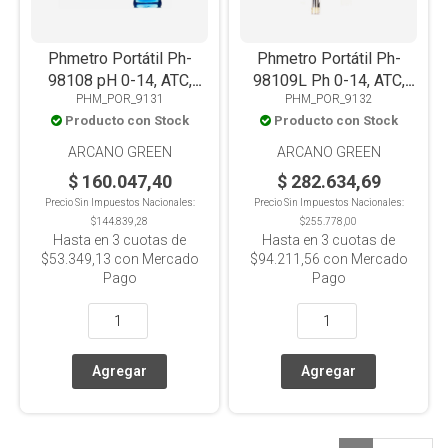
Phmetro Portátil Ph-
Phmetro Portátil Ph-
98108 pH 0-14, ATC,
98109L Ph 0-14, ATC,
PHM_POR_9131
PHM_POR_9132
para Quesos, Leche y
Para Emulsiones
Producto con Stock
Producto con Stock
Suelos
ARCANO GREEN
ARCANO GREEN
$ 160.047,40
$ 282.634,69
Precio Sin Impuestos Nacionales:
Precio Sin Impuestos Nacionales:
$144.839,28
$255.778,00
Hasta en
3
cuotas de
Hasta en
3
cuotas de
$53.349,13
con Mercado
$94.211,56
con Mercado
Pago
Pago