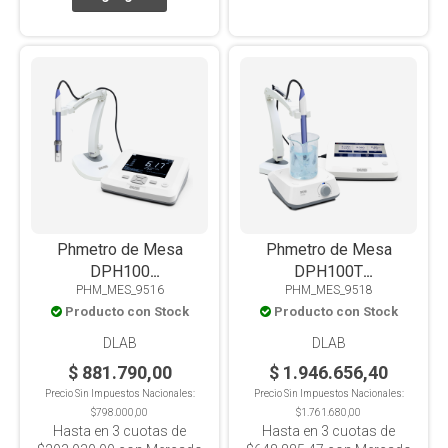
Phmetro de Mesa
Phmetro de Mesa
DPH100
DPH100T
PHM_MES_9516
PHM_MES_9518
PH/MV/(ORP)/T°
PH/MV/(ORP)/T°.
Producto con Stock
Producto con Stock
Pantalla Táctil 7"
DLAB
DLAB
$ 881.790,00
$ 1.946.656,40
Precio Sin Impuestos Nacionales:
Precio Sin Impuestos Nacionales:
$798.000,00
$1.761.680,00
Hasta en
3
cuotas de
Hasta en
3
cuotas de