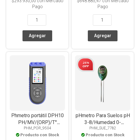
$293.930,00
con Mercado
$648.885,47
con Mercado
Pago
Pago
25%
OFF
Phmetro portátil DPH10
pHmetro Para Suelos pH
PH/MV/(ORP)/T°
3-8/Humedad 0-
PHM_POR_9504
PHM_SUE_7782
Pantalla Color
10%/Lux 0-200
Producto con Stock
Producto con Stock