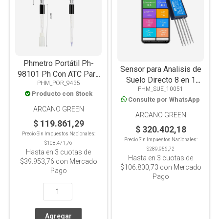
Phmetro Portátil Ph-
Sensor para Analisis de
98101 Ph Con ATC Para
Suelo Directo 8 en 1
PHM_POR_9435
Quesos/Leche/Suelos
PHM_SUE_10051
BSK-TUR-100
Producto con Stock
Consulte por WhatsApp
Conductividad, pH,
ARCANO GREEN
Humedad, Nitrogeno,
ARCANO GREEN
Fosforo, Potasio,
$ 119.861,29
$ 320.402,18
Fertilidad y °C, Android
Precio Sin Impuestos Nacionales:
Precio Sin Impuestos Nacionales:
USB-C
$108.471,76
$289.956,72
Hasta en
3
cuotas de
Hasta en
3
cuotas de
$39.953,76
con Mercado
$106.800,73
con Mercado
Pago
Pago