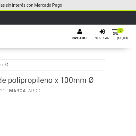
tas sin interés con Mercado Pago
0
INVITADO
INGRESAR
($
0,00
)
mm Ø
de polipropileno x 100mm Ø
21 |
MARCA
:
ARCO