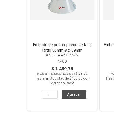
Embudo de polipropileno de tallo
Embud
largo 50mm Ø x 39mm
(
EMB_PLA_ARCO_9926
)
ARCO
$ 1.489,75
Precio Sin Impuestos Nacionales:
$1.231,20
Prec
Hasta en
3
cuotas de
$496,58
con
Hast
Mercado Pago