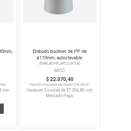
ø90mm,
Embudo buchner de PP de
ø110mm, autoclavable
(
EMB_BCHP_ARCO_9724
)
ARCO
$ 22.070,40
4,80
Precio Sin Impuestos Nacionales:
$18.240,00
4
con
Hasta en
3
cuotas de
$7.356,80
con
Mercado Pago