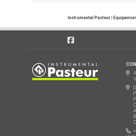
Instrumental Pasteur | Equipamien
CON
Ad
Via
De
Polo
Puen
Call
AU 
Baj
Carl
+5