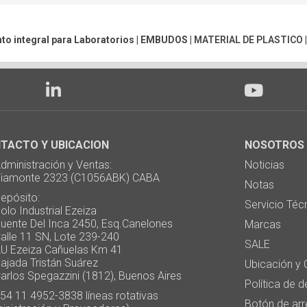
to integral para Laboratorios |
EMBUDOS
|
MATERIAL DE PLASTICO
TACTO Y UBICACION
NOSOTROS
ministración y Ventas:
Noticias
monte 2323 (C1056ABK) CABA
Notas
pósito:
Servicio Téc
 Industrial Ezeiza
te Del Inca 2450, Esq.Canelones
Marcas
e 11 SN, Lote 239-240
SALE
Ezeiza Cañuelas Km 41
ada Tristán Suárez
Ubicación y 
os Spegazzini (1812), Buenos Aires
Política de 
4 11 4952-3838 líneas rotativas
Botón de arr