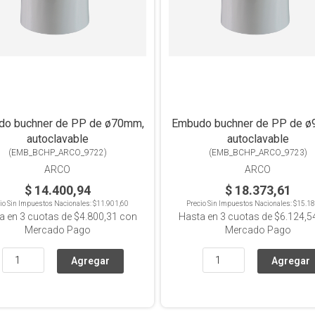
o buchner de PP de ø70mm,
Embudo buchner de PP de 
autoclavable
autoclavable
(
EMB_BCHP_ARCO_9722
)
(
EMB_BCHP_ARCO_9723
)
ARCO
ARCO
$ 14.400,94
$ 18.373,61
io Sin Impuestos Nacionales:
$11.901,60
Precio Sin Impuestos Nacionales:
$15.18
a en
3
cuotas de
$4.800,31
con
Hasta en
3
cuotas de
$6.124,5
Mercado Pago
Mercado Pago