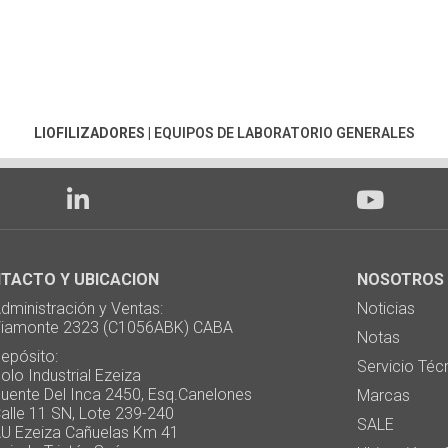
LIOFILIZADORES
|
EQUIPOS DE LABORATORIO GENERALES
TACTO Y UBICACION
NOSOTROS
ministración y Ventas:
Noticias
monte 2323 (C1056ABK) CABA
Notas
pósito:
Servicio Téc
 Industrial Ezeiza
te Del Inca 2450, Esq.Canelones
Marcas
e 11 SN, Lote 239-240
SALE
Ezeiza Cañuelas Km 41