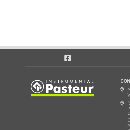
CON
Ad
Via
De
Polo
Puen
Call
AU 