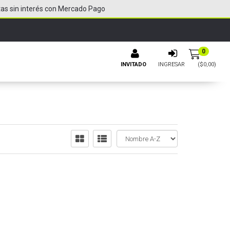
tas sin interés con Mercado Pago
0
INVITADO
INGRESAR
($
0,00
)