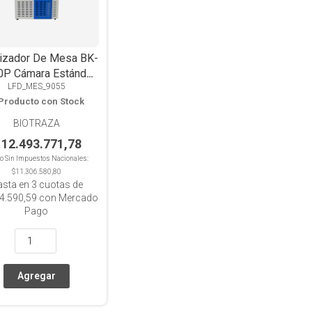
ilizador De Mesa BK-
P Cámara Estándar
LFD_MES_9055
on Manifold De 8
Producto con Stock
Puertos
BIOTRAZA
 12.493.771,78
io Sin Impuestos Nacionales:
$11.306.580,80
asta en
3
cuotas de
4.590,59
con Mercado
Pago