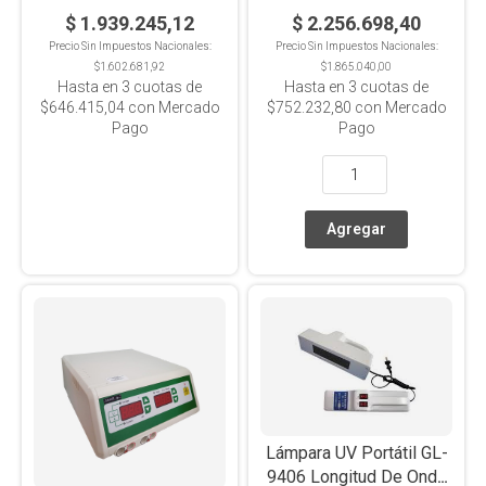
$ 1.939.245,12
$ 2.256.698,40
Precio Sin Impuestos Nacionales:
Precio Sin Impuestos Nacionales:
$1.602.681,92
$1.865.040,00
Hasta en
3
cuotas de
Hasta en
3
cuotas de
$646.415,04
con Mercado
$752.232,80
con Mercado
Pago
Pago
Lámpara UV Portátil GL-
9406 Longitud De Onda