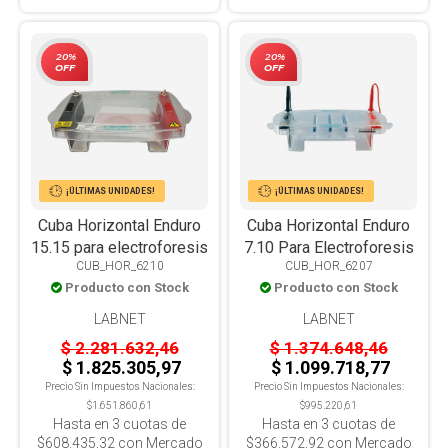
20%
20%
OFF
OFF
¡ÚLTIMAS UNIDADES!
¡ÚLTIMAS UNIDADES!
Cuba Horizontal Enduro
Cuba Horizontal Enduro
15.15 para electroforesis
7.10 Para Electroforesis
CUB_HOR_6210
CUB_HOR_6207
Producto con Stock
Producto con Stock
LABNET
LABNET
$ 2.281.632,46
$ 1.374.648,46
$ 1.825.305,97
$ 1.099.718,77
Precio Sin Impuestos Nacionales:
Precio Sin Impuestos Nacionales:
$1.651.860,61
$995.220,61
Hasta en
3
cuotas de
Hasta en
3
cuotas de
$608.435,32
con Mercado
$366.572,92
con Mercado