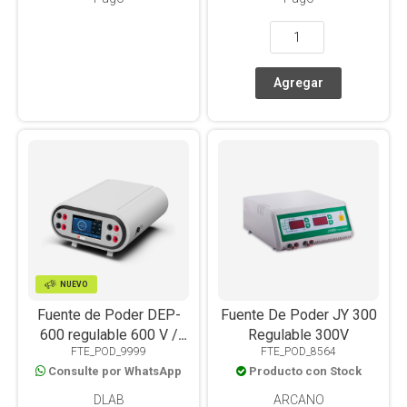
NUEVO
Fuente de Poder DEP-
Fuente De Poder JY 300
600 regulable 600 V /
Regulable 300V
FTE_POD_9999
FTE_POD_8564
600 mA / 360W
Consulte por WhatsApp
Producto con Stock
DLAB
ARCANO