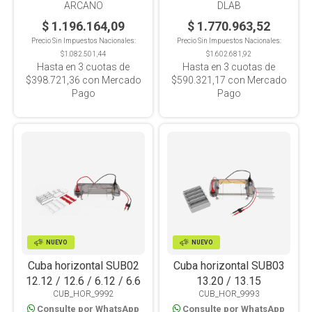
ARCANO
DLAB
$ 1.196.164,09
$ 1.770.963,52
Precio Sin Impuestos Nacionales:
Precio Sin Impuestos Nacionales:
$1.082.501,44
$1.602.681,92
Hasta en
3
cuotas de
Hasta en
3
cuotas de
$398.721,36
con Mercado
$590.321,17
con Mercado
Pago
Pago
NUEVO
NUEVO
Cuba horizontal SUB02
Cuba horizontal SUB03
12.12 / 12.6 / 6.12 / 6.6
13.20 / 13.15
CUB_HOR_9992
CUB_HOR_9993
Consulte por WhatsApp
Consulte por WhatsApp