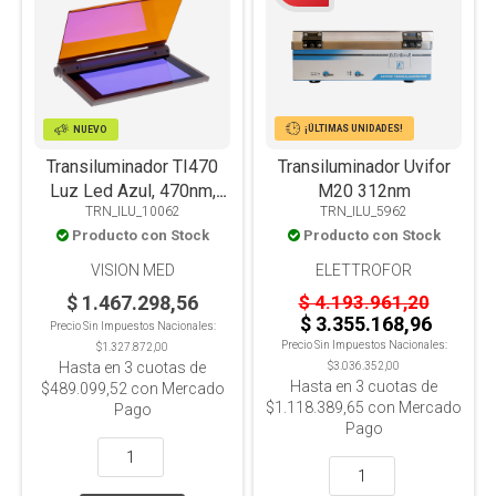
¡ÚLTIMAS UNIDADES!
NUEVO
Transiluminador TI470
Transiluminador Uvifor
Luz Led Azul, 470nm,
M20 312nm
TRN_ILU_10062
TRN_ILU_5962
Filtro UV y Ajuste de
Producto con Stock
Producto con Stock
intensidad
VISION MED
ELETTROFOR
$ 1.467.298,56
$ 4.193.961,20
$ 3.355.168,96
Precio Sin Impuestos Nacionales:
Precio Sin Impuestos Nacionales:
$1.327.872,00
Hasta en
3
cuotas de
$3.036.352,00
Hasta en
3
cuotas de
$489.099,52
con Mercado
$1.118.389,65
con Mercado
Pago
Pago