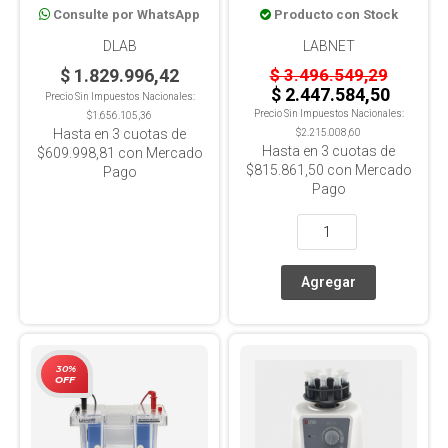
Consulte por WhatsApp
Producto con Stock
electroforesis
DLAB
LABNET
$ 1.829.996,42
$ 3.496.549,29
$ 2.447.584,50
Precio Sin Impuestos Nacionales:
Precio Sin Impuestos Nacionales:
$1.656.105,36
Hasta en
3
cuotas de
$2.215.008,60
Hasta en
3
cuotas de
$609.998,81
con Mercado
$815.861,50
con Mercado
Pago
Pago
30%
OFF