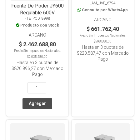
LAM_UVE_6794
254/365nm
Fuente De Poder JY600
Consulte por WhatsApp
Regulable 600V
FTE_POD_8998
ARCANO
Producto con Stock
$ 661.762,40
ARCANO
Precio Sin Impuestos Nacionales:
$598.880,00
$ 2.462.688,80
Hasta en
3
cuotas de
Precio Sin Impuestos Nacionales:
$220.587,47
con Mercado
$2.035.280,00
Pago
Hasta en
3
cuotas de
$820.896,27
con Mercado
Pago