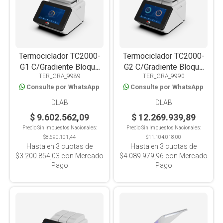
Termociclador TC2000-
Termociclador TC2000-
G1 C/Gradiente Bloque
G2 C/Gradiente Bloque
TER_GRA_9989
TER_GRA_9990
Simple, Pantalla Color
Doble, Pantalla Color
Consulte por WhatsApp
Consulte por WhatsApp
10.1" Wifi-Usb
10.1" Wifi-Usb
DLAB
DLAB
$ 9.602.562,09
$ 12.269.939,89
Precio Sin Impuestos Nacionales:
Precio Sin Impuestos Nacionales:
$8.690.101,44
$11.104.018,00
Hasta en
3
cuotas de
Hasta en
3
cuotas de
$3.200.854,03
con Mercado
$4.089.979,96
con Mercado
Pago
Pago