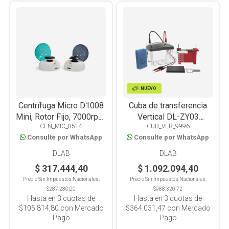
NUEVO
Centrífuga Micro D1008
Cuba de transferencia
Mini, Rotor Fijo, 7000rpm,
Vertical DL-ZY03
CEN_MIC_8514
CUB_VER_9996
8 Tubos De
Western Blot
Consulte por WhatsApp
Consulte por WhatsApp
0.2/0.5/1.5/2ml, 32
Tubos De 0.2ml ó 4 Tiras
DLAB
DLAB
De 8 Tubos De 0.2ml
$ 317.444,40
$ 1.092.094,40
Precio Sin Impuestos Nacionales:
Precio Sin Impuestos Nacionales:
$287.280,00
$988.320,72
Hasta en
3
cuotas de
Hasta en
3
cuotas de
$105.814,80
con Mercado
$364.031,47
con Mercado
Pago
Pago