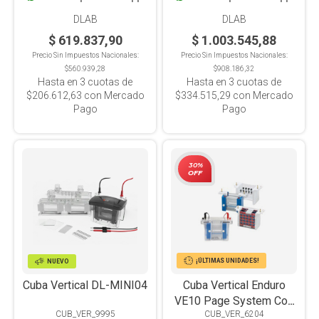
DLAB
DLAB
$ 619.837,90
$ 1.003.545,88
Precio Sin Impuestos Nacionales:
Precio Sin Impuestos Nacionales:
$560.939,28
$908.186,32
Hasta en
3
cuotas de
Hasta en
3
cuotas de
$206.612,63
con Mercado
$334.515,29
con Mercado
Pago
Pago
30%
OFF
¡ÚLTIMAS UNIDADES!
NUEVO
Cuba Vertical DL-MINI04
Cuba Vertical Enduro
VE10 Page System Con
CUB_VER_9995
CUB_VER_6204
Módulo Blotting para