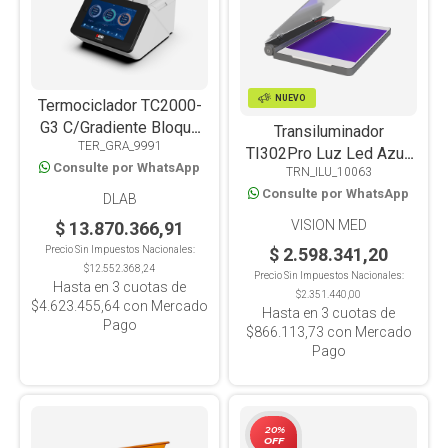
NUEVO
Termociclador TC2000-
G3 C/Gradiente Bloque
Transiluminador
TER_GRA_9991
Triple, Pantalla Color
TI302Pro Luz Led Azul,
Consulte por WhatsApp
10.1" Wifi-Usb
TRN_ILU_10063
302nm, Filtro UV y Ajuste
Consulte por WhatsApp
de intensidad
DLAB
VISION MED
$ 13.870.366,91
$ 2.598.341,20
Precio Sin Impuestos Nacionales:
$12.552.368,24
Precio Sin Impuestos Nacionales:
Hasta en
3
cuotas de
$2.351.440,00
$4.623.455,64
con Mercado
Hasta en
3
cuotas de
Pago
$866.113,73
con Mercado
Pago
20%
OFF