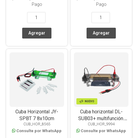
Pago
Pago
NUEVO
Cuba Horizontal JY-
Cuba horizontal DL-
SPBT 7 8x10cm
SUB03+ multifunción.
CUB_HOR_8565
CUB_HOR_9994
Transiluminador
Consulte por WhatsApp
Consulte por WhatsApp
integrado con luz azul