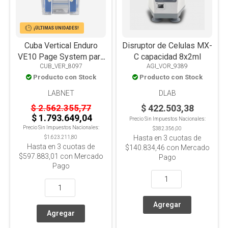
¡ÚLTIMAS UNIDADES!
Cuba Vertical Enduro
Disruptor de Celulas MX-
VE10 Page System para
C capacidad 8x2ml
CUB_VER_8097
AGI_VOR_9389
electroforesis
Producto con Stock
Producto con Stock
LABNET
DLAB
$ 2.562.355,77
$ 422.503,38
$ 1.793.649,04
Precio Sin Impuestos Nacionales:
Precio Sin Impuestos Nacionales:
$382.356,00
Hasta en
3
cuotas de
$1.623.211,80
Hasta en
3
cuotas de
$140.834,46
con Mercado
$597.883,01
con Mercado
Pago
Pago