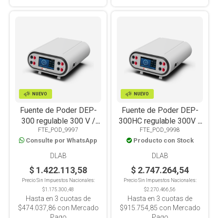
NUEVO
NUEVO
Fuente de Poder DEP-
Fuente de Poder DEP-
300 regulable 300 V /
300HC regulable 300V /
FTE_POD_9997
FTE_POD_9998
600 mA / 150W
300 mA / 400W
Consulte por WhatsApp
Producto con Stock
DLAB
DLAB
$ 1.422.113,58
$ 2.747.264,54
Precio Sin Impuestos Nacionales:
Precio Sin Impuestos Nacionales:
$1.175.300,48
$2.270.466,56
Hasta en
3
cuotas de
Hasta en
3
cuotas de
$474.037,86
con Mercado
$915.754,85
con Mercado
Pago
Pago