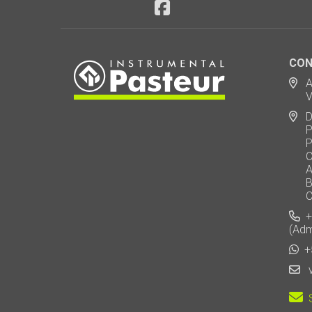
CON
Ad
Via
De
Polo
Puen
Call
AU 
Baj
Carl
+5
(Adm
+5
v
S