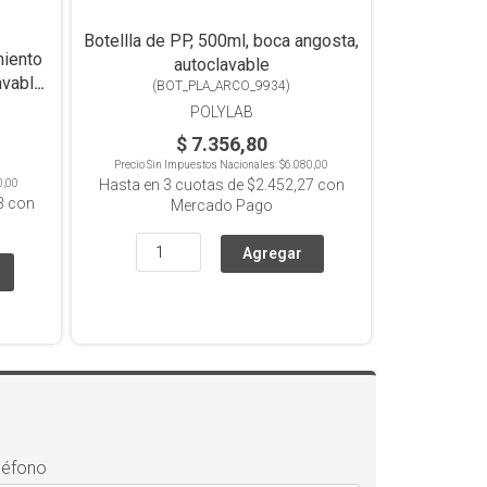
Botellla de PP, 500ml, boca angosta,
miento
autoclavable
avable
(
BOT_PLA_ARCO_9934
)
POLYLAB
$ 7.356,80
Precio Sin Impuestos Nacionales:
$6.080,00
Hasta en
3
cuotas de
$2.452,27
con
0,00
3
con
Mercado Pago
léfono