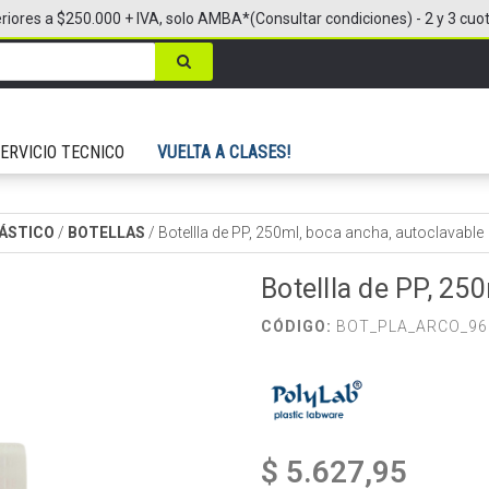
riores a $250.000 + IVA, solo AMBA*(Consultar condiciones) - 2 y 3 cuo
ERVICIO TECNICO
VUELTA A CLASES!
LÁSTICO
/
BOTELLAS
/
Botellla de PP, 250ml, boca ancha, autoclavable
Botellla de PP, 25
CÓDIGO:
BOT_PLA_ARCO_96
$ 5.627,95