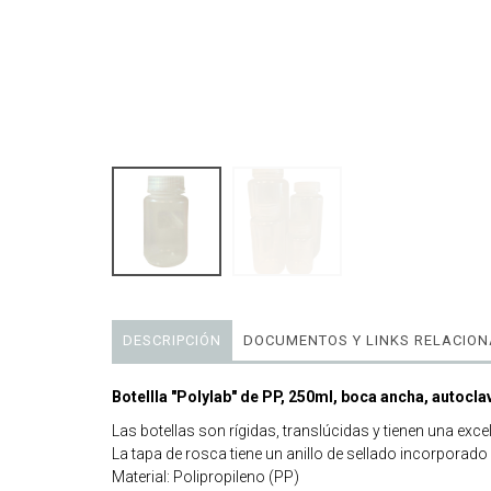
DESCRIPCIÓN
DOCUMENTOS Y LINKS RELACIO
Botellla "Polylab" de PP, 250ml, boca ancha, autocla
Las botellas son rígidas, translúcidas y tienen una exc
La tapa de rosca tiene un anillo de sellado incorporado
Material: Polipropileno (PP)