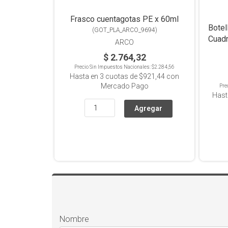
Frasco cuentagotas PE x 60ml
Botel
(
GOT_PLA_ARCO_9694
)
Cuadr
ARCO
$ 2.764,32
Precio Sin Impuestos Nacionales:
$2.284,56
Hasta en
3
cuotas de
$921,44
con
Mercado Pago
Pre
Hast
Nombre