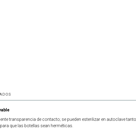
NADOS
vable
elente transparencia de contacto; se pueden esterilizar en autoclave tan
 para que las botellas sean herméticas.