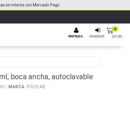
tas sin interés con Mercado Pago
0
INVITADO
INGRESAR
($
0,00
)
0ml, boca ancha, autoclavable
89 |
MARCA
:
POLYLAB