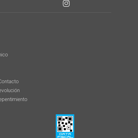
nico
Contacto
devolución
epentimiento