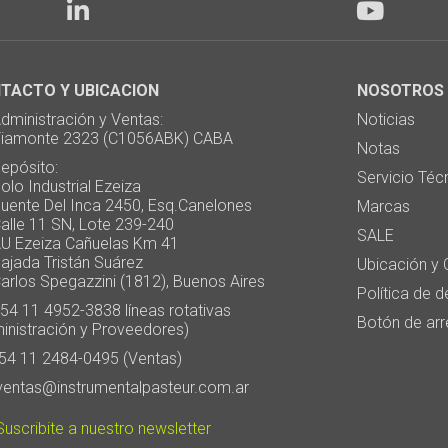
TACTO Y UBICACION
NOSOTROS
ministración y Ventas:
Noticias
monte 2323 (C1056ABK) CABA
Notas
pósito:
Servicio Téc
 Industrial Ezeiza
te Del Inca 2450, Esq.Canelones
Marcas
e 11 SN, Lote 239-240
SALE
Ezeiza Cañuelas Km 41
ada Tristán Suárez
Ubicación y 
os Spegazzini (1812), Buenos Aires
Política de 
4 11 4952-3838 líneas rotativas
Botón de arr
inistración y Proveedores)
4 11 2484-0495 (Ventas)
entas@instrumentalpasteur.com.ar
uscribite a nuestro newsletter