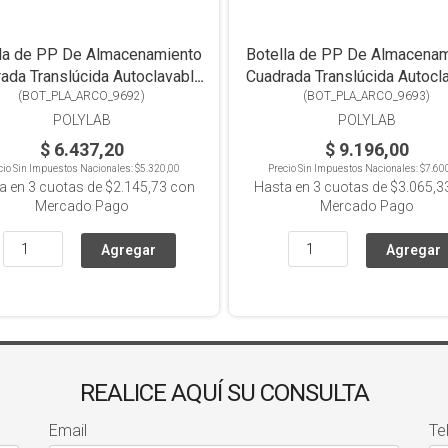
la de PP De Almacenamiento
Botella de PP De Almacena
ada Translúcida Autoclavable
Cuadrada Translúcida Autocl
(
BOT_PLA_ARCO_9692
250ml
)
(
BOT_PLA_ARCO_9693
1000ml
)
POLYLAB
POLYLAB
$ 6.437,20
$ 9.196,00
cio Sin Impuestos Nacionales:
$5.320,00
Precio Sin Impuestos Nacionales:
$7.60
a en
3
cuotas de
$2.145,73
con
Hasta en
3
cuotas de
$3.065,3
Mercado Pago
Mercado Pago
REALICE AQUÍ SU CONSULTA
Email
Te