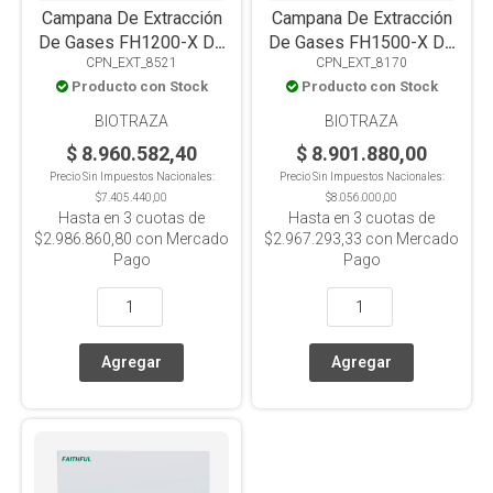
Campana De Extracción
Campana De Extracción
De Gases FH1200-X De
De Gases FH1500-X De
CPN_EXT_8521
CPN_EXT_8170
Uso General, Base
Uso General, Base
Producto con Stock
Producto con Stock
Estándar, Ventana Frontal
Estándar, Ventana Frontal
Motorizada,
Motorizada,
BIOTRAZA
BIOTRAZA
Compensación de Aire
Compensación De Aire
$ 8.960.582,40
$ 8.901.880,00
Precio Sin Impuestos Nacionales:
Precio Sin Impuestos Nacionales:
$7.405.440,00
$8.056.000,00
Hasta en
3
cuotas de
Hasta en
3
cuotas de
$2.986.860,80
con Mercado
$2.967.293,33
con Mercado
Pago
Pago