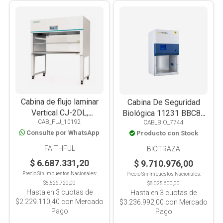
Cabina de flujo laminar
Cabina De Seguridad
Vertical CJ-2DL,
Biológica 11231 BBC86
CAB_FLJ_10192
1500x750x1600, 2
CAB_BIO_7744
Clase II Tipo A2,
Consulte por WhatsApp
Producto con Stock
operadores
700x650x1230mm, De
Mesada, Ventana Frontal
FAITHFUL
BIOTRAZA
Motorizada
$ 6.687.331,20
$ 9.710.976,00
Precio Sin Impuestos Nacionales:
Precio Sin Impuestos Nacionales:
$5.526.720,00
$8.025.600,00
Hasta en
3
cuotas de
Hasta en
3
cuotas de
$2.229.110,40
con Mercado
$3.236.992,00
con Mercado
Pago
Pago