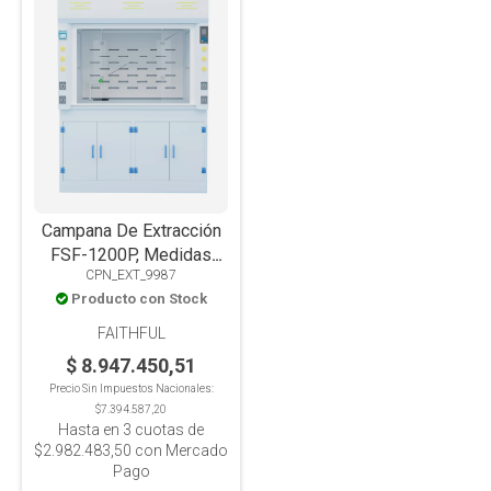
Campana De Extracción
FSF-1200P, Medidas
CPN_EXT_9987
1200x850x2350mm,
Producto con Stock
resistente a ácidos y
álcalis fuertes.
FAITHFUL
$ 8.947.450,51
Precio Sin Impuestos Nacionales:
$7.394.587,20
Hasta en
3
cuotas de
$2.982.483,50
con Mercado
Pago