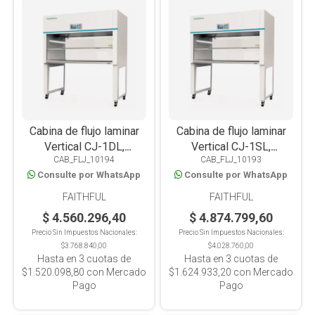
Cabina de flujo laminar
Cabina de flujo laminar
Vertical CJ-1DL,
Vertical CJ-1SL,
CAB_FLJ_10194
CAB_FLJ_10193
1010X750X1600, 1
1010X780X1600, 1
Consulte por WhatsApp
Consulte por WhatsApp
operador
operador, apertura doble
FAITHFUL
FAITHFUL
$ 4.560.296,40
$ 4.874.799,60
Precio Sin Impuestos Nacionales:
Precio Sin Impuestos Nacionales:
$3.768.840,00
$4.028.760,00
Hasta en
3
cuotas de
Hasta en
3
cuotas de
$1.520.098,80
con Mercado
$1.624.933,20
con Mercado
Pago
Pago