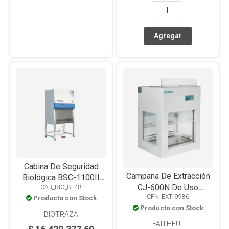
Cabina De Seguridad
Campana De Extracción
Biológica BSC-1100II
CJ-600N De Uso
CAB_BIO_8148
A2-X Clase II Tipo A2,
CPN_EXT_9986
General, de Presión
Producto con Stock
1100x750x2250mm,
Producto con Stock
Negativa Ventana Frontal
Base Estándar, Ventana
BIOTRAZA
Manual
Frontal Motorizada
FAITHFUL