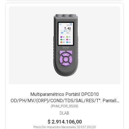
Multiparamétrico Portátil DPCD10
OD/PH/MV/(ORP)/COND/TDS/SAL/RES/T°. Pantalla
(
PHM_POR_9509
Color
)
DLAB
$ 2.914.106,00
Precio Sin Impuestos Nacionales:
$2.637.200,00