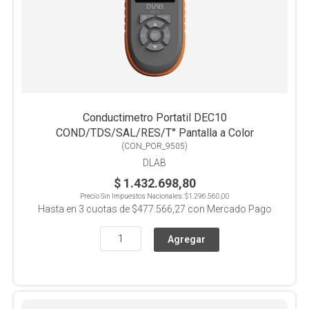
Conductimetro Portatil DEC10
COND/TDS/SAL/RES/T° Pantalla a Color
(
CON_POR_9505
)
DLAB
$ 1.432.698,80
Precio Sin Impuestos Nacionales:
$1.296.560,00
Hasta en
3
cuotas de
$477.566,27
con Mercado Pago