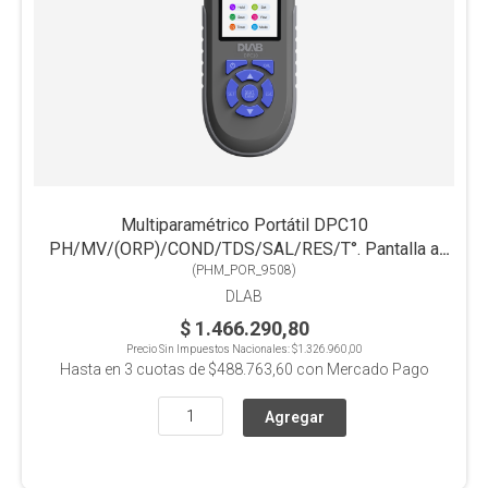
Multiparamétrico Portátil DPC10
PH/MV/(ORP)/COND/TDS/SAL/RES/T°. Pantalla a
(
PHM_POR_9508
Color
)
DLAB
$ 1.466.290,80
Precio Sin Impuestos Nacionales:
$1.326.960,00
Hasta en
3
cuotas de
$488.763,60
con Mercado Pago