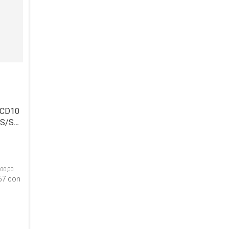
DPCD10
/SAL/RES/T°.
200,00
67
con