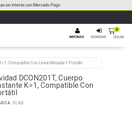
tas sin interés con Mercado Pago
0
INVITADO
INGRESAR
($
0,00
)
=1, Compatible Con Línea Mesada Y Portátil
ividad DCON201T, Cuerpo
nstante K=1, Compatible Con
rtátil
ARCA
:
DLAB