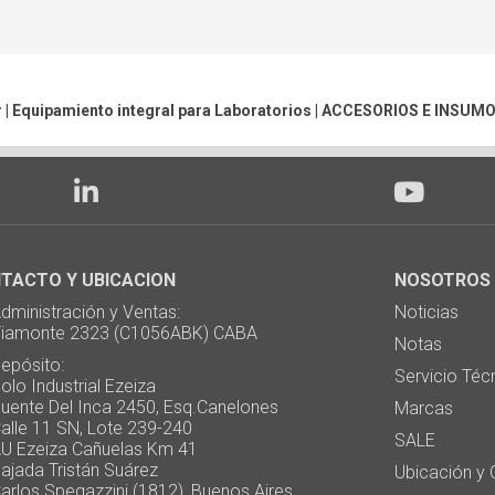
 | Equipamiento integral para Laboratorios |
ACCESORIOS E INSUM
TACTO Y UBICACION
NOSOTROS
ministración y Ventas:
Noticias
monte 2323 (C1056ABK) CABA
Notas
pósito:
Servicio Téc
 Industrial Ezeiza
te Del Inca 2450, Esq.Canelones
Marcas
e 11 SN, Lote 239-240
SALE
Ezeiza Cañuelas Km 41
ada Tristán Suárez
Ubicación y 
os Spegazzini (1812), Buenos Aires