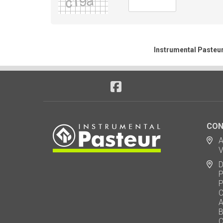
Instrumental Pasteur
CON
Ad
Via
De
Polo
Puen
Call
AU 
Baj
Carl