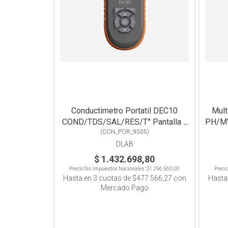
Conductimetro Portatil DEC10
Mult
COND/TDS/SAL/RES/T° Pantalla a
PH/MV
(
CON_POR_9505
Color
)
DLAB
$ 1.432.698,80
Precio Sin Impuestos Nacionales:
$1.296.560,00
Preci
Hasta en
3
cuotas de
$477.566,27
con
Hasta
Mercado Pago