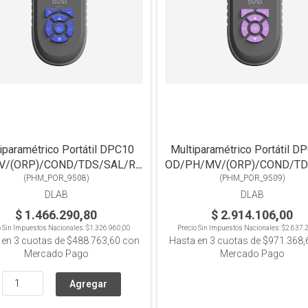
iparamétrico Portátil DPC10
Multiparamétrico Portátil 
/(ORP)/COND/TDS/SAL/RES/T°.
OD/PH/MV/(ORP)/COND/TDS
Pantalla a Color
(
PHM_POR_9508
)
Pantalla Color
(
PHM_POR_9509
)
DLAB
DLAB
$ 1.466.290,80
$ 2.914.106,00
o Sin Impuestos Nacionales:
$1.326.960,00
Precio Sin Impuestos Nacionales:
$2.637.
 en
3
cuotas de
$488.763,60
con
Hasta en
3
cuotas de
$971.368,
Mercado Pago
Mercado Pago