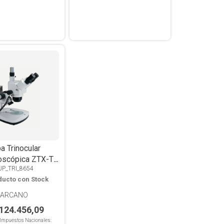
a Trinocular
oscópica ZTX-T
UP_TRI_8654
om 1.0x a 4.0 x,
ducto con Stock
cidente y Trans
ARCANO
.124.456,09
n Impuestos Nacionales: