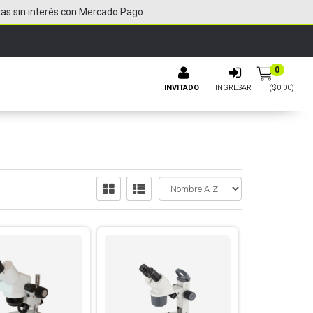
tas sin interés con Mercado Pago
0
INVITADO
INGRESAR
($
0,00
)