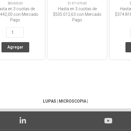
$60.600,00
$1.371.075,00
asta en
3
cuotas de
Hasta en
3
cuotas de
Hasta
.442,00
con Mercado
$505.012,63
con Mercado
$374.81
Pago
Pago
LUPAS
|
MICROSCOPIA
|