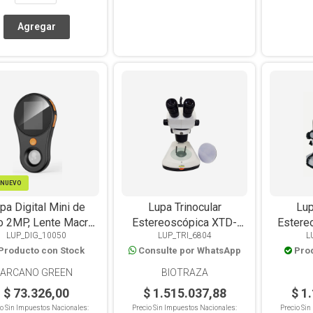
NUEVO
pa Digital Mini de
Lupa Trinocular
Lup
 Lente Macro,
Estereoscópica XTD-
Estere
LUP_DIG_10050
LUP_TRI_6804
L
oria SD, Aumentos
217T, Zoom 0.63x a 5x,
1:4, Zo
Producto con Stock
Consulte por WhatsApp
Pro
500X,
LED Incidente y Trans
LED In
ARCANO GREEN
BIOTRAZA
$ 73.326,00
$ 1.515.037,88
$ 1
io Sin Impuestos Nacionales:
Precio Sin Impuestos Nacionales:
Precio Si