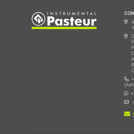
CON
Ad
Via
De
Polo
Puen
Call
AU 
Baj
Carl
+5
(Adm
+5
v
S