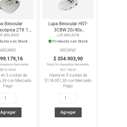
a Binocular
Lupa Binocular HST-
scópica ZTX 1:4,
3CBW 20/40x
UP_BIN_8655
LUP_BIN_9378
.0x a 4.0x, LED
Incidente/Trans LED
ducto con Stock
Producto con Stock
dente y Trans
ARCANO
ARCANO
899.179,16
$ 354.903,90
n Impuestos Nacionales:
Precio Sin Impuestos Nacionales:
$813.736,80
$321.180,00
 en
3
cuotas de
Hasta en
3
cuotas de
6,39
con Mercado
$118.301,30
con Mercado
Pago
Pago