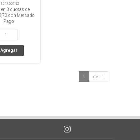
$1.017.607,32
 en
3
cuotas de
8,70
con Mercado
Pago
1
de 1