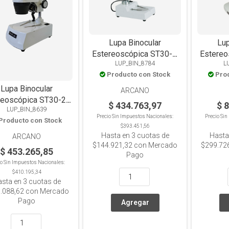
Lupa Binocular
Lup
Estereoscópica ST30-L,
Estereo
LUP_BIN_8784
L
Aumentos Fijos 20x y
Zoom 1
Producto con Stock
Pro
40x, LED Incidente
Inci
Lupa Binocular
ARCANO
reoscópica ST30-2L,
$ 434.763,97
$ 
LUP_BIN_8639
entos Fijos 20x y
Precio Sin Impuestos Nacionales:
Precio Si
Producto con Stock
x, LED Incidente y
$393.451,56
Trans
Hasta en
3
cuotas de
Hasta
ARCANO
$144.921,32
con Mercado
$299.72
$ 453.265,85
Pago
io Sin Impuestos Nacionales:
$410.195,34
asta en
3
cuotas de
.088,62
con Mercado
Pago