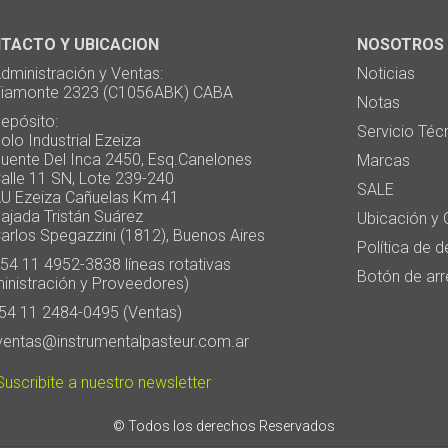
TACTO Y UBICACION
NOSOTROS
ministración y Ventas:
Noticias
monte 2323 (C1056ABK) CABA
Notas
pósito:
Servicio Téc
 Industrial Ezeiza
te Del Inca 2450, Esq.Canelones
Marcas
e 11 SN, Lote 239-240
SALE
Ezeiza Cañuelas Km 41
ada Tristán Suárez
Ubicación y 
os Spegazzini (1812), Buenos Aires
Política de 
4 11 4952-3838 líneas rotativas
Botón de arr
inistración y Proveedores)
4 11 2484-0495 (Ventas)
entas@instrumentalpasteur.com.ar
uscribite a nuestro newsletter
© Todos los derechos Reservados