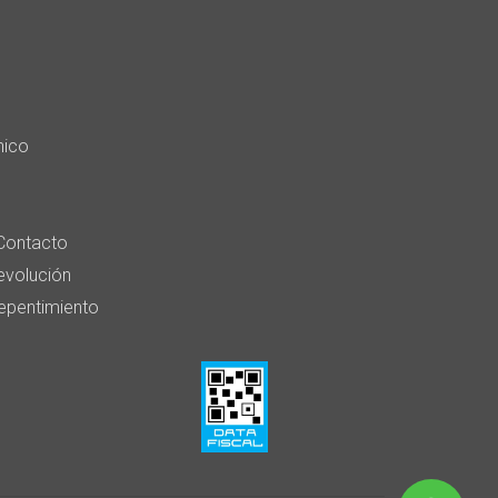
nico
Contacto
devolución
epentimiento