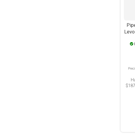
Pip
Levo
Pipe
Prec
H
$187