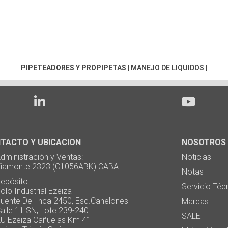
PIPETEADORES Y PROPIPETAS
|
MANEJO DE LIQUIDOS
|
TACTO Y UBICACION
NOSOTROS
ministración y Ventas:
Noticias
monte 2323 (C1056ABK) CABA
Notas
pósito:
Servicio Téc
 Industrial Ezeiza
te Del Inca 2450, Esq.Canelones
Marcas
e 11 SN, Lote 239-240
SALE
Ezeiza Cañuelas Km 41