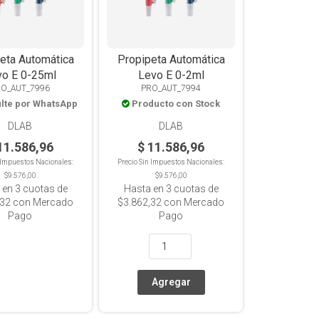
eta Automática
Propipeta Automática
vo E 0-25ml
Levo E 0-2ml
RO_AUT_7996
PRO_AUT_7994
lte por WhatsApp
Producto con Stock
DLAB
DLAB
11.586,96
$ 11.586,96
n Impuestos Nacionales:
Precio Sin Impuestos Nacionales:
$9.576,00
$9.576,00
 en
3
cuotas de
Hasta en
3
cuotas de
,32
con Mercado
$3.862,32
con Mercado
Pago
Pago