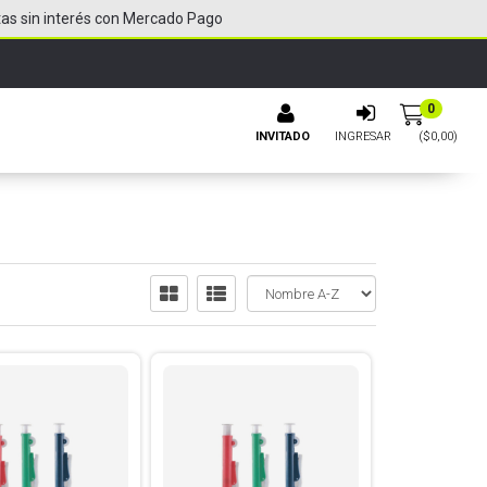
tas sin interés con Mercado Pago
0
INVITADO
INGRESAR
($
0,00
)