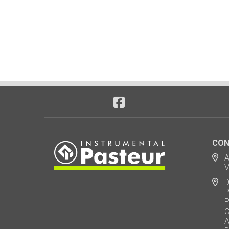
CON
Ad
Via
De
Polo
Puen
Call
AU 