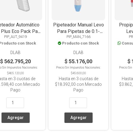
eteador Automático
Pipeteador Manual Levo
Propip
 Plus Eco Pack Para
Para Pipetas de 0.1-
Le
PIP_AUT_9419
PIP_MAN_7166
P
tas De 0.1 a 100 ml
100ml
Producto con Stock
Producto con Stock
Consu
DLAB
DLAB
$ 562.795,20
$ 55.176,00
$ 
io Sin Impuestos Nacionales:
Precio Sin Impuestos Nacionales:
Precio Si
$465.120,00
$45.600,00
asta en
3
cuotas de
Hasta en
3
cuotas de
Hasta
.598,40
con Mercado
$18.392,00
con Mercado
$3.862
Pago
Pago