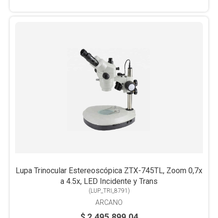
Lupa Trinocular Estereoscópica ZTX-745TL, Zoom 0,7x
a 4.5x, LED Incidente y Trans
(
LUP_TRI_8791
)
ARCANO
$ 2.495.899,04