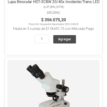
Lupa Binocular HST-3CBW 20/40x Incidente/Trans LED
(
LUP_BIN_9378
)
ARCANO
$ 356.075,20
Precio Sin Impuestos Nacionales:
$322.240,00
Hasta en
3
cuotas de
$118.691,73
con Mercado Pago