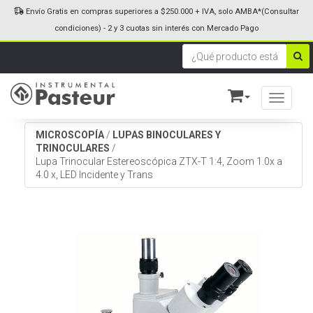
Envío Gratis en compras superiores a $250.000 + IVA, solo AMBA*(Consultar
condiciones) - 2 y 3 cuotas sin interés con Mercado Pago
Toggle n
MICROSCOPÍA
/
LUPAS BINOCULARES Y
TRINOCULARES
/
Lupa Trinocular Estereoscópica ZTX-T 1:4, Zoom 1.0x a
4.0 x, LED Incidente y Trans