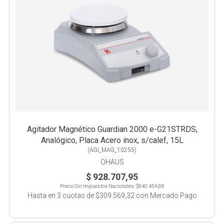
Agitador Magnético Guardian 2000 e-G21STRDS,
Analógico, Placa Acero inox, s/calef, 15L
(
AGI_MAG_10255
)
OHAUS
$ 928.707,95
Precio Sin Impuestos Nacionales:
$840.459,68
Hasta en
3
cuotas de
$309.569,32
con Mercado Pago