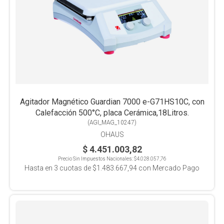
Agitador Magnético Guardian 7000 e-G71HS10C, con
Calefacción 500°C, placa Cerámica,18Litros.
(
AGI_MAG_10247
)
OHAUS
$ 4.451.003,82
Precio Sin Impuestos Nacionales:
$4.028.057,76
Hasta en
3
cuotas de
$1.483.667,94
con Mercado Pago