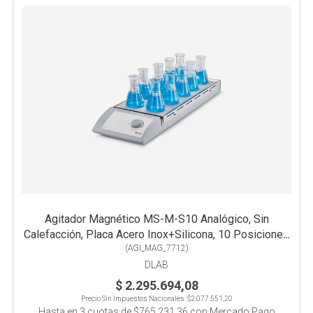
Agitador Magnético MS-M-S10 Analógico, Sin
Calefacción, Placa Acero Inox+Silicona, 10 Posiciones
(
AGI_MAG_7712
x0.4L c/u
)
DLAB
$ 2.295.694,08
Precio Sin Impuestos Nacionales:
$2.077.551,20
Hasta en
3
cuotas de
$765.231,36
con Mercado Pago