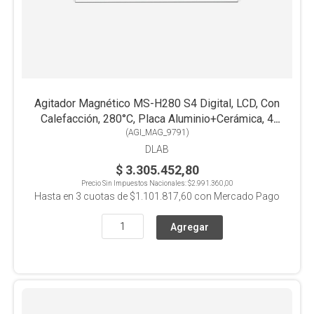
Agitador Magnético MS-H280 S4 Digital, LCD, Con
Calefacción, 280°C, Placa Aluminio+Cerámica, 4
Posiciones x3L c/u
(
AGI_MAG_9791
)
DLAB
$ 3.305.452,80
Precio Sin Impuestos Nacionales:
$2.991.360,00
Hasta en
3
cuotas de
$1.101.817,60
con Mercado Pago