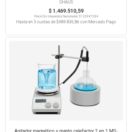
OHAUS
$ 1.469.510,59
Precio Sin Impuestos Nacionales:
$1.329.873,84
Hasta en
3
cuotas de
$489.836,86
con Mercado Pago
Agitador magnético + manto calefactor 2 en 1 MS-