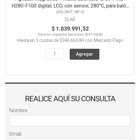
H280-F100 digital, LCD, con sensor, 280°C, para balón
(
AGI_MNT_9814
100ml
)
DLAB
$ 1.039.991,52
Precio Sin Impuestos Nacionales:
$941.168,80
Hasta en
3
cuotas de
$346.663,84
con Mercado Pago
REALICE AQUÍ SU CONSULTA
Nombre
Email