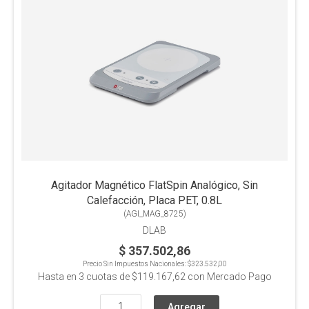
Agitador Magnético FlatSpin Analógico, Sin
Calefacción, Placa PET, 0.8L
(
AGI_MAG_8725
)
DLAB
$ 357.502,86
Precio Sin Impuestos Nacionales:
$323.532,00
Hasta en
3
cuotas de
$119.167,62
con Mercado Pago