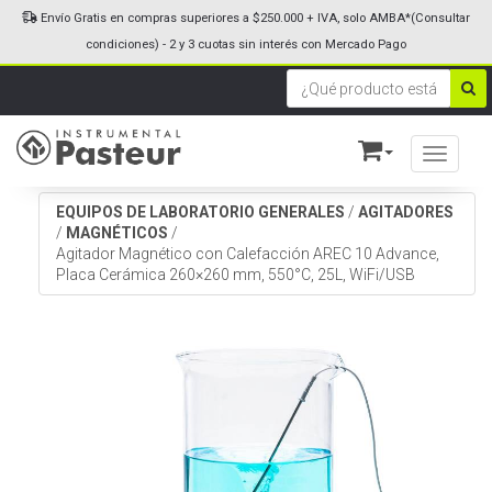
Envío Gratis en compras superiores a $250.000 + IVA, solo AMBA*(Consultar
condiciones) - 2 y 3 cuotas sin interés con Mercado Pago
Toggle n
EQUIPOS DE LABORATORIO GENERALES
/
AGITADORES
/
MAGNÉTICOS
/
Agitador Magnético con Calefacción AREC 10 Advance,
Placa Cerámica 260×260 mm, 550°C, 25L, WiFi/USB