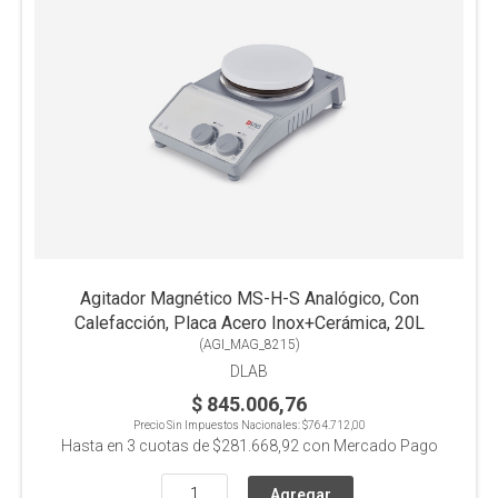
Agitador Magnético MS-H-S Analógico, Con
Calefacción, Placa Acero Inox+Cerámica, 20L
(
AGI_MAG_8215
)
DLAB
$ 845.006,76
Precio Sin Impuestos Nacionales:
$764.712,00
Hasta en
3
cuotas de
$281.668,92
con Mercado Pago