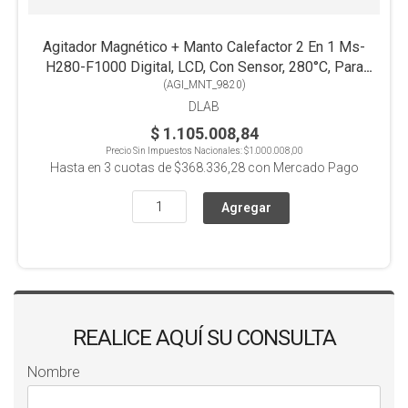
Agitador Magnético + Manto Calefactor 2 En 1 Ms-
H280-F1000 Digital, LCD, Con Sensor, 280°C, Para
Balón 1000ml
(
AGI_MNT_9820
)
DLAB
$ 1.105.008,84
Precio Sin Impuestos Nacionales:
$1.000.008,00
Hasta en
3
cuotas de
$368.336,28
con Mercado Pago
REALICE AQUÍ SU CONSULTA
Nombre