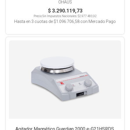
OHAUS
$ 3.290.119,73
Precio Sin Impuestos Nacionales:
$2.977.483,92
Hasta en
3
cuotas de
$1.096.706,58
con Mercado Pago
Agitador Magnético Guardian 2000 e-G21HSRDS,