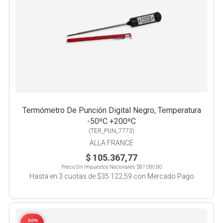
Termómetro De Punción Digital Negro, Temperatura
-50ºC +200ºC
(
TER_PUN_7773
)
ALLA FRANCE
$ 105.367,77
Precio Sin Impuestos Nacionales:
$87.080,80
Hasta en
3
cuotas de
$35.122,59
con Mercado Pago
50%