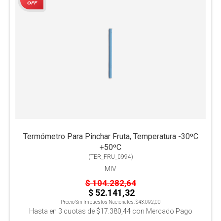
OFF
Termómetro Para Pinchar Fruta, Temperatura -30ºC
+50ºC
(
TER_FRU_0994
)
MIV
$ 104.282,64
$ 52.141,32
Precio Sin Impuestos Nacionales:
$43.092,00
Hasta en
3
cuotas de
$17.380,44
con Mercado Pago