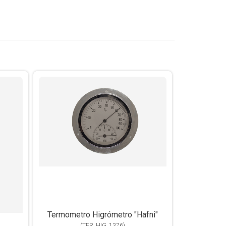
Termometro Higrómetro "Hafni"
(
TER_HIG_1376
)