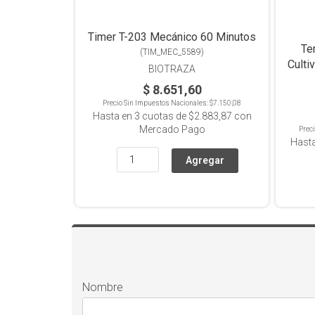
Timer T-203 Mecánico 60 Minutos
Te
(
TIM_MEC_5589
)
Culti
BIOTRAZA
$ 8.651,60
Precio Sin Impuestos Nacionales:
$7.150,08
Hasta en
3
cuotas de
$2.883,87
con
Mercado Pago
Prec
Hast
Nombre