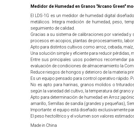
Medidor de Humedad en Granos "Arcano Green" mo
El LDS-1G es un medidor de humedad digital diseñado 
metálicos. Integra medición de humedad, peso, temp
seguimiento de calidad.
Gracias a su sistema de calibraciones por variedad y 
procesos en acopios, plantas de procesamiento, labor
Apto para distintos cultivos como arroz, cebada, maíz, m
Una solución simple y eficiente para reducir pérdidas, 
Entre sus principales usos podemos recomendar para
evaluación de condiciones de almacenamiento la Compr
Reduce riesgos de hongos y deterioro de la materia pr
Es un equipo pensado para control operativo rápido. Pa
No es apto para harinas, granos molidos o triturado
según la variedad del cultivo, la temperatura del grano 
Apto para determinación de humedad en Arroz japónica,
amarillo, Semillas de sandía (grandes y pequeñas), S
Importante: el equipo está diseñado exclusivamente pa
El peso hectolítrico y el volumen son valores estimados
Made in China