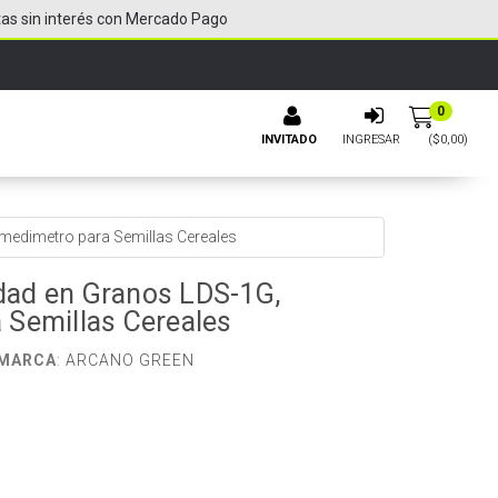
tas sin interés con Mercado Pago
0
INVITADO
INGRESAR
($
0,00
)
edimetro para Semillas Cereales
ad en Granos LDS-1G,
Semillas Cereales
MARCA
:
ARCANO GREEN