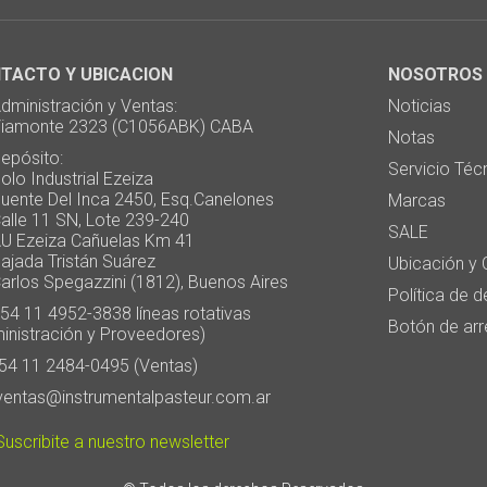
TACTO Y UBICACION
NOSOTROS
ministración y Ventas:
Noticias
monte 2323 (C1056ABK) CABA
Notas
pósito:
Servicio Téc
 Industrial Ezeiza
te Del Inca 2450, Esq.Canelones
Marcas
e 11 SN, Lote 239-240
SALE
Ezeiza Cañuelas Km 41
ada Tristán Suárez
Ubicación y 
os Spegazzini (1812), Buenos Aires
Política de 
4 11 4952-3838 líneas rotativas
Botón de arr
inistración y Proveedores)
4 11 2484-0495 (Ventas)
entas@instrumentalpasteur.com.ar
uscribite a nuestro newsletter