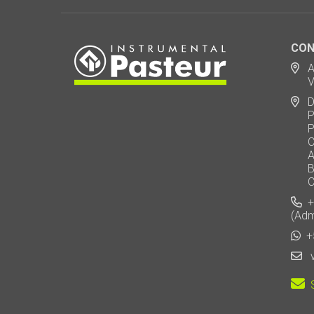
CON
Ad
Via
De
Polo
Puen
Call
AU 
Baj
Carl
+5
(Adm
+5
v
S