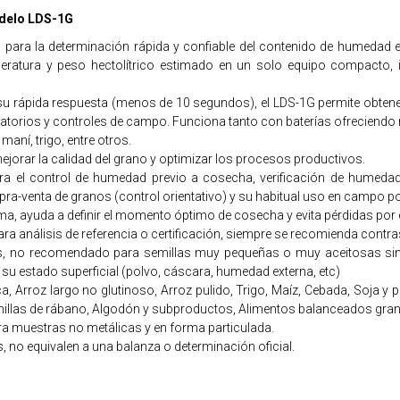
delo LDS-1G
para la determinación rápida y confiable del contenido de humedad e
eratura y peso hectolítrico estimado en un solo equipo compacto, 
su rápida respuesta (menos de 10 segundos), el LDS-1G permite obtener
atorios y controles de campo. Funciona tanto con baterías ofreciendo 
aní, trigo, entre otros.
mejorar la calidad del grano y optimizar los procesos productivos.
 el control de humedad previo a cosecha, verificación de humedad 
a-venta de granos (control orientativo) y su habitual uso en campo po
ima, ayuda a definir el momento óptimo de cosecha y evita pérdidas por
ra análisis de referencia o certificación, siempre se recomienda contr
s, no recomendado para semillas muy pequeñas o muy aceitosas sin u
y su estado superficial (polvo, cáscara, humedad externa, etc)
 Arroz largo no glutinoso, Arroz pulido, Trigo, Maíz, Cebada, Soja y 
emillas de rábano, Algodón y subproductos, Alimentos balanceados gra
ra muestras no metálicas y en forma particulada.
, no equivalen a una balanza o determinación oficial.