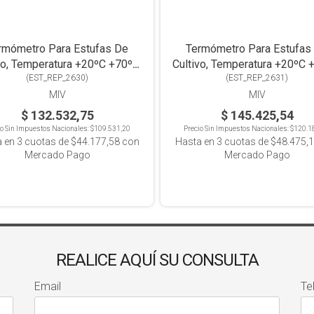
rmómetro Para Estufas De
Termómetro Para Estufas
vo, Temperatura +20ºC +70ºC,
Cultivo, Temperatura +20ºC 
Ángulo Abierto
(
EST_REP_2630
)
Ángulo Recto
(
EST_REP_2631
)
MIV
MIV
$ 132.532,75
$ 145.425,54
io Sin Impuestos Nacionales:
$109.531,20
Precio Sin Impuestos Nacionales:
$120.1
a en
3
cuotas de
$44.177,58
con
Hasta en
3
cuotas de
$48.475,
Mercado Pago
Mercado Pago
REALICE AQUÍ SU CONSULTA
Email
Te