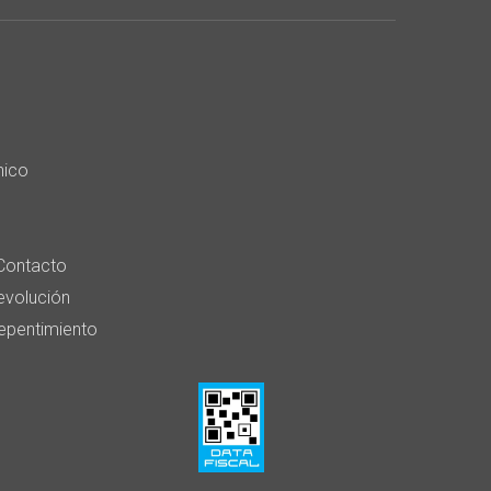
nico
Contacto
devolución
epentimiento