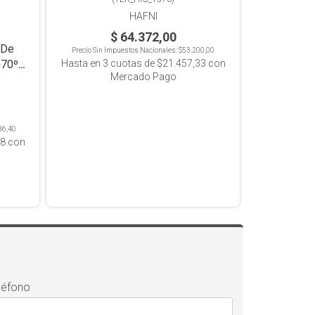
HAFNI
$ 64.372,00
 De
Precio Sin Impuestos Nacionales:
$53.200,00
Hasta en
3
cuotas de
$21.457,33
con
+70ºC,
Mercado Pago
86,40
18
con
léfono