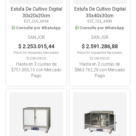
Estufa De Cultivo Digital
Estufa De Cultivo Digital
30x20x20cm
30x40x30cm
EST_CUL_0034
EST_CUL_4099
Consulte por WhatsApp
Consulte por WhatsApp
SAN JOR
SAN JOR
$ 2.253.015,44
$ 2.591.286,88
Precio Sin Impuestos Nacionales:
Precio Sin Impuestos Nacionales:
$2.038.928,00
$2.345.056,00
Hasta en
3
cuotas de
Hasta en
3
cuotas de
$751.005,15
con Mercado
$863.762,29
con Mercado
Pago
Pago