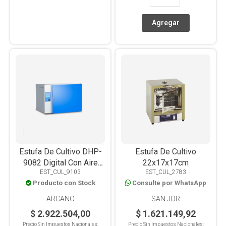
Estufa De Cultivo DHP-
Estufa De Cultivo
9082 Digital Con Aire
22x17x17cm
EST_CUL_9103
EST_CUL_2783
Forzado, 80L
Producto con Stock
Consulte por WhatsApp
ARCANO
SAN JOR
$ 2.922.504,00
$ 1.621.149,92
Precio Sin Impuestos Nacionales:
Precio Sin Impuestos Nacionales: