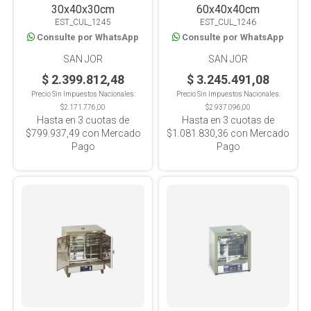
30x40x30cm
60x40x40cm
EST_CUL_1245
EST_CUL_1246
Consulte por WhatsApp
Consulte por WhatsApp
SAN JOR
SAN JOR
$ 2.399.812,48
$ 3.245.491,08
Precio Sin Impuestos Nacionales:
Precio Sin Impuestos Nacionales:
$2.171.776,00
$2.937.096,00
Hasta en
3
cuotas de
Hasta en
3
cuotas de
$799.937,49
con Mercado
$1.081.830,36
con Mercado
Pago
Pago