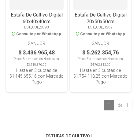
Estufa De Cultivo Digital
Estufa De Cultivo Digital
60x40x40cm
70x50x50cm
EST_CUL_2893
EST_CUL_1282
Consulte por WhatsApp
Consulte por WhatsApp
SAN JOR
SAN JOR
$ 3.436.965,48
$ 5.262.354,76
Precio Sin Impuestos Nacionales:
Precio Sin Impuestos Nacionales:
$3.110.376,00
$4.762.312,00
Hasta en
3
cuotas de
Hasta en
3
cuotas de
$1.145.655,16
con Mercado
$1.754.118,25
con Mercado
Pago
Pago
1
de 1
ESTUFAS DE CULTIVO
|