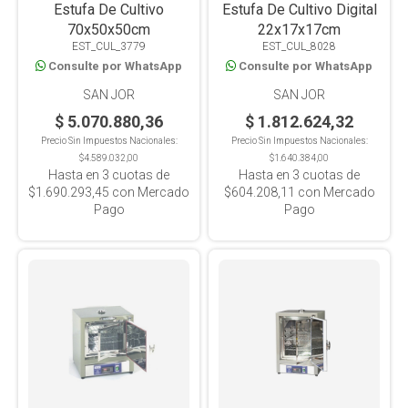
Estufa De Cultivo
Estufa De Cultivo Digital
70x50x50cm
22x17x17cm
EST_CUL_3779
EST_CUL_8028
Consulte por WhatsApp
Consulte por WhatsApp
SAN JOR
SAN JOR
$ 5.070.880,36
$ 1.812.624,32
Precio Sin Impuestos Nacionales:
Precio Sin Impuestos Nacionales:
$4.589.032,00
$1.640.384,00
Hasta en
3
cuotas de
Hasta en
3
cuotas de
$1.690.293,45
con Mercado
$604.208,11
con Mercado
Pago
Pago