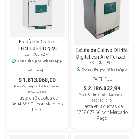
Estufa de Cultivo
DH4000BII Digital
Estufa de Cultivo DH45L
EST_CUL_9274
40x35x45, 63L
Digital con Aire Forzado
Consulte por WhatsApp
EST_CUL_9975
de precision 45L
Consulte por WhatsApp
FAITHFUL
FAITHFUL
$ 1.813.968,00
Precio Sin Impuestos Nacionales:
$ 2.186.032,99
$1.641.600,00
Precio Sin Impuestos Nacionales:
Hasta en
3
cuotas de
$1.978.310,40
$604.656,00
con Mercado
Hasta en
3
cuotas de
Pago
$728.677,66
con Mercado
Pago