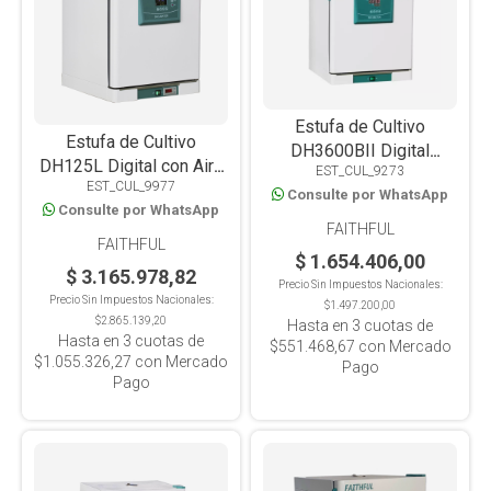
Estufa de Cultivo
Estufa de Cultivo
DH3600BII Digital
DH125L Digital con Aire
EST_CUL_9273
35x35x35, 45L
EST_CUL_9977
Forzado de precisión
Consulte por WhatsApp
Consulte por WhatsApp
125L
FAITHFUL
FAITHFUL
$ 1.654.406,00
$ 3.165.978,82
Precio Sin Impuestos Nacionales:
Precio Sin Impuestos Nacionales:
$1.497.200,00
$2.865.139,20
Hasta en
3
cuotas de
Hasta en
3
cuotas de
$551.468,67
con Mercado
$1.055.326,27
con Mercado
Pago
Pago