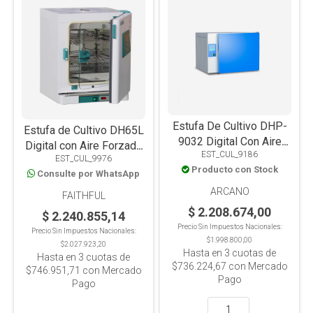
Estufa De Cultivo DHP-
Estufa de Cultivo DH65L
9032 Digital Con Aire
Digital con Aire Forzado
EST_CUL_9186
forzado, 35L
EST_CUL_9976
de precision 65L
Producto con Stock
Consulte por WhatsApp
ARCANO
FAITHFUL
$ 2.208.674,00
$ 2.240.855,14
Precio Sin Impuestos Nacionales:
Precio Sin Impuestos Nacionales:
$1.998.800,00
$2.027.923,20
Hasta en
3
cuotas de
Hasta en
3
cuotas de
$736.224,67
con Mercado
$746.951,71
con Mercado
Pago
Pago