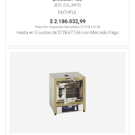
(
EST_CUL_9975
)
FAITHFUL
$ 2.186.032,99
Precio Sin Impuestos Nacionales:
$1.978.310,40
Hasta en
3
cuotas de
$728.677,66
con Mercado Pago