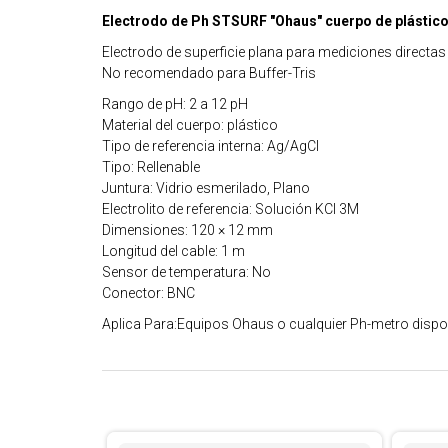
Electrodo de Ph STSURF "Ohaus" cuerpo de plástico, 
Electrodo de superficie plana para mediciones directas 
No recomendado para Buffer-Tris
Rango de pH: 2 a 12 pH
Material del cuerpo: plástico
Tipo de referencia interna: Ag/AgCl
Tipo: Rellenable
Juntura: Vidrio esmerilado, Plano
Electrolito de referencia: Solución KCl 3M
Dimensiones: 120 × 12 mm
Longitud del cable: 1 m
Sensor de temperatura: No
Conector: BNC
Aplica Para:Equipos Ohaus o cualquier Ph-metro disp