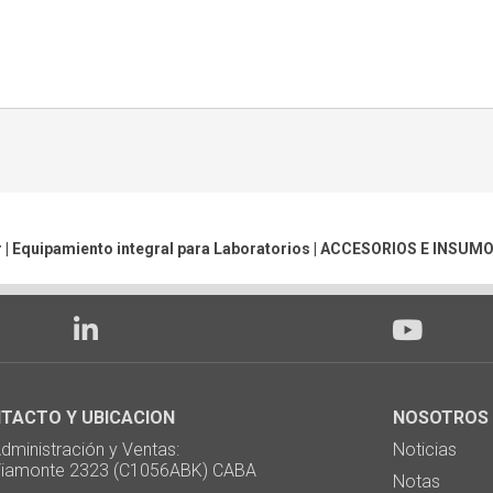
 | Equipamiento integral para Laboratorios |
ACCESORIOS E INSUM
TACTO Y UBICACION
NOSOTROS
ministración y Ventas:
Noticias
monte 2323 (C1056ABK) CABA
Notas