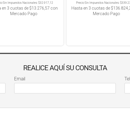
io Sin Impuestos Nacionales:
$32.917,12
Precio Sin Impuestos Nacionales:
$339.2
a en
3
cuotas de
$13.276,57
con
Hasta en
3
cuotas de
$136.824,
Mercado Pago
Mercado Pago
REALICE AQUÍ SU CONSULTA
Email
Te