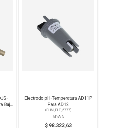
DJS-
Electrodo pH-Temperatura AD11P
ra Baja
Para AD12
 Con
(
PHM_ELE_6777
)
l
ADWA
$ 98.323,63