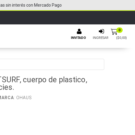
tas sin interés con Mercado Pago
0
INVITADO
INGRESAR
($
0,00
)
SURF, cuerpo de plastico,
cies.
MARCA
:
OHAUS