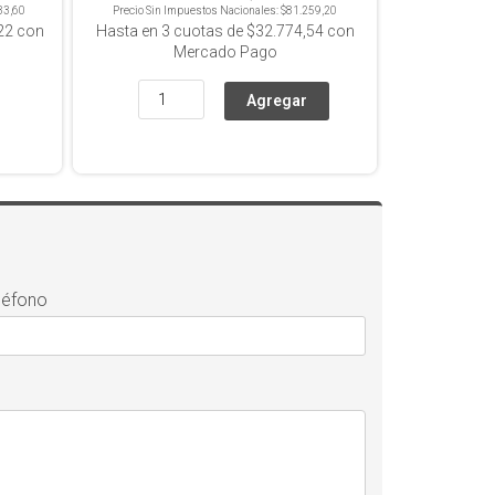
33,60
Precio Sin Impuestos Nacionales:
$81.259,20
22
con
Hasta en
3
cuotas de
$32.774,54
con
Mercado Pago
léfono