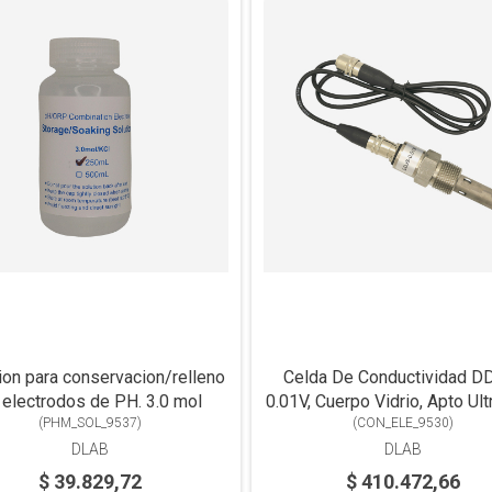
ion para conservacion/relleno
Celda De Conductividad D
 electrodos de PH. 3.0 mol
0.01V, Cuerpo Vidrio, Apto Ult
(
PHM_SOL_9537
)
Conductividad, Compatible
(
CON_ELE_9530
)
Línea Mesada Y Portáti
DLAB
DLAB
$ 39.829,72
$ 410.472,66