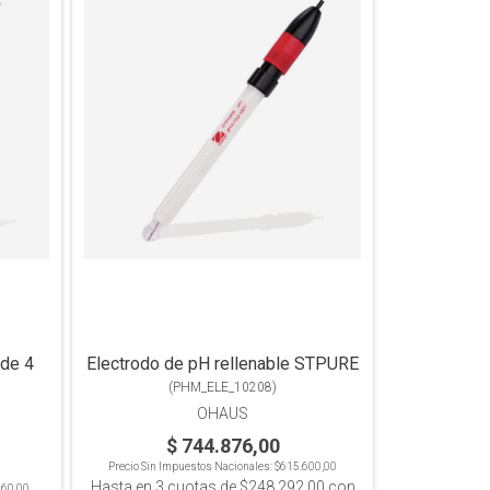
 de 4
Electrodo de pH rellenable STPURE
(
PHM_ELE_10208
)
OHAUS
$ 744.876,00
Precio Sin Impuestos Nacionales:
$615.600,00
Hasta en
3
cuotas de
$248.292,00
con
160,00