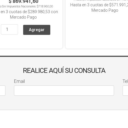
$ 869.941,60
Hasta en
3
cuotas de
$571.991,
io Sin Impuestos Nacionales:
$718.960,00
Mercado Pago
 en
3
cuotas de
$289.980,53
con
Mercado Pago
REALICE AQUÍ SU CONSULTA
Email
Te