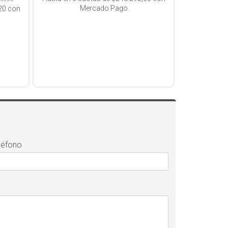
Mercado Pago
20
con
léfono