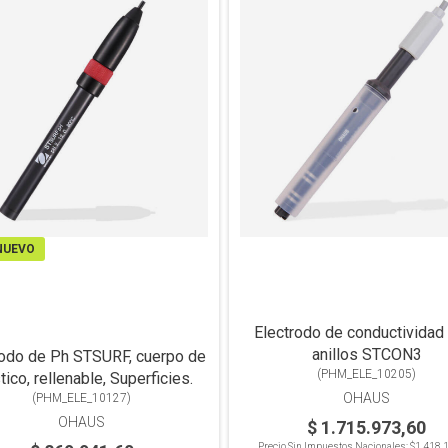
NUEVO
Electrodo de conductividad
anillos STCON3
rodo de Ph STSURF, cuerpo de
(
PHM_ELE_10205
)
tico, rellenable, Superficies.
OHAUS
(
PHM_ELE_10127
)
OHAUS
$ 1.715.973,60
Precio Sin Impuestos Nacionales:
$1.418.