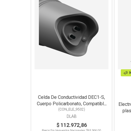
Celda De Conductividad DEC1-S,
Cuerpo Policarbonato, Compatible
Elect
Con Línea Pocket DEC1, DEC1+,
(
CON_ELE_9502
)
plas
DPC1 y DPC1+
DLAB
$ 112.972,86
Precio Sin Impuestos Nacionales:
$93.366,00