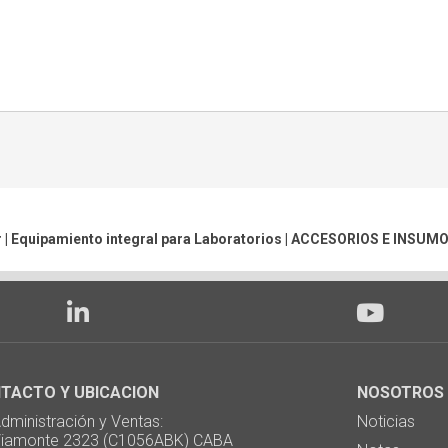
 | Equipamiento integral para Laboratorios |
ACCESORIOS E INSUM
TACTO Y UBICACION
NOSOTROS
ministración y Ventas:
Noticias
monte 2323 (C1056ABK) CABA