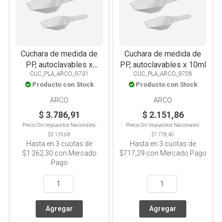
Cuchara de medida de
Cuchara de medida de
PP, autoclavables x
PP, autoclavables x 10ml
CUC_PLA_ARCO_9731
CUC_PLA_ARCO_9728
100ml
Producto con Stock
Producto con Stock
ARCO
ARCO
$ 3.786,91
$ 2.151,86
Precio Sin Impuestos Nacionales:
Precio Sin Impuestos Nacionales:
$3.129,68
$1.778,40
Hasta en
3
cuotas de
Hasta en
3
cuotas de
$1.262,30
con Mercado
$717,29
con Mercado Pago
Pago