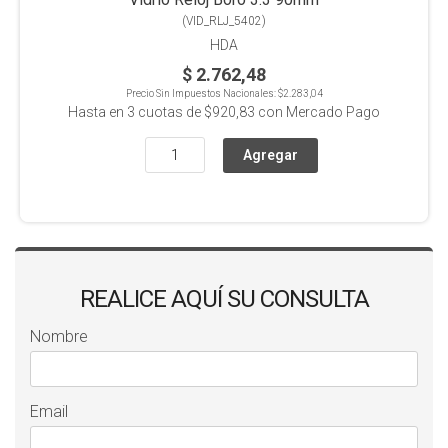
(
VID_RLJ_5402
)
HDA
$ 2.762,48
Precio Sin Impuestos Nacionales:
$2.283,04
Hasta en
3
cuotas de
$920,83
con Mercado Pago
REALICE AQUÍ SU CONSULTA
Nombre
Email