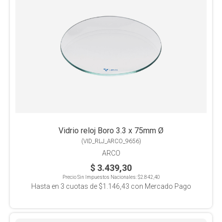
Vidrio reloj Boro 3.3 x 75mm Ø
(
VID_RLJ_ARCO_9656
)
ARCO
$ 3.439,30
Precio Sin Impuestos Nacionales:
$2.842,40
Hasta en
3
cuotas de
$1.146,43
con Mercado Pago