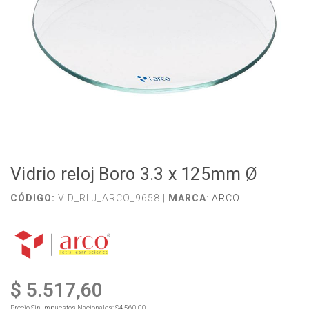
Vidrio reloj Boro 3.3 x 125mm Ø
CÓDIGO:
VID_RLJ_ARCO_9658 |
MARCA
:
ARCO
$ 5.517,60
Precio Sin Impuestos Nacionales:
$4.560,00