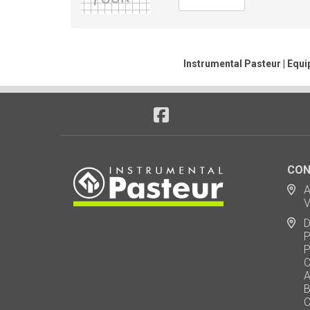
Instrumental Pasteur | Equi
CON
Ad
Via
De
Polo
Puen
Call
AU 
Baj
Carl