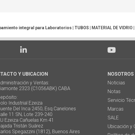
pamiento integral para Laboratorios |
TUBOS
|
MATERIAL DE VIDRIO
TACTO Y UBICACION
NOSOTROS
ministración y Ventas:
Noticias
monte 2323 (C1056ABK) CABA
Notas
pósito:
Servicio Téc
 Industrial Ezeiza
te Del Inca 2450, Esq.Canelones
Marcas
e 11 SN, Lote 239-240
SALE
Ezeiza Cañuelas Km 41
ada Tristán Suárez
Ubicación y 
os Spegazzini (1812), Buenos Aires