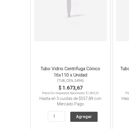
Tubo Vidrio Centrífuga Cónico
Tubo
16x110 x Unidad
(
TUB_CEN_5496
)
$ 1.673,67
Precio Sin Impuestos Nacionales:
$1.383,20
Pr
Hasta en
3
cuotas de
$557,89
con
Has
Mercado Pago