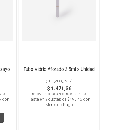
nsayo
Tubo Vidrio Aforado 2.5ml x Unidad
(
TUB_AFO_0917
)
$ 1.471,36
8,40
Precio Sin Impuestos Nacionales:
$1.216,00
9
con
Hasta en
3
cuotas de
$490,45
con
Mercado Pago