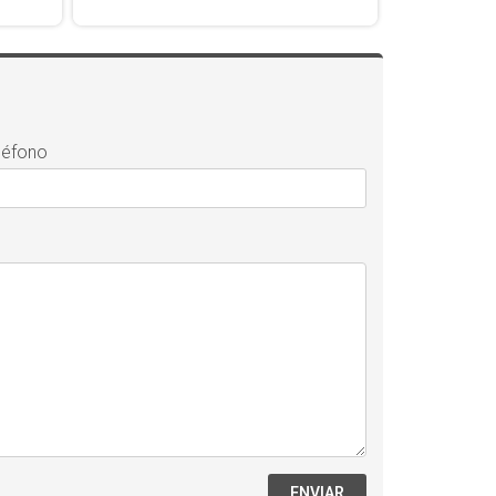
léfono
ENVIAR