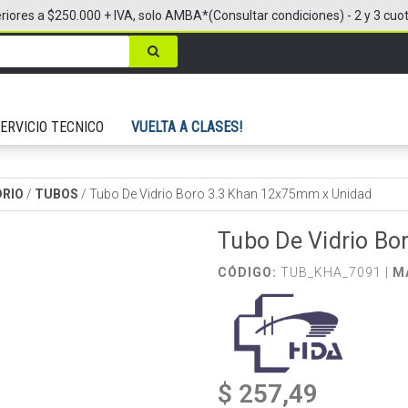
riores a $250.000 + IVA, solo AMBA*(Consultar condiciones) - 2 y 3 cuo
ERVICIO TECNICO
VUELTA A CLASES!
DRIO
/
TUBOS
/
Tubo De Vidrio Boro 3.3 Khan 12x75mm x Unidad
Tubo De Vidrio B
CÓDIGO:
TUB_KHA_7091 |
M
$ 257,49