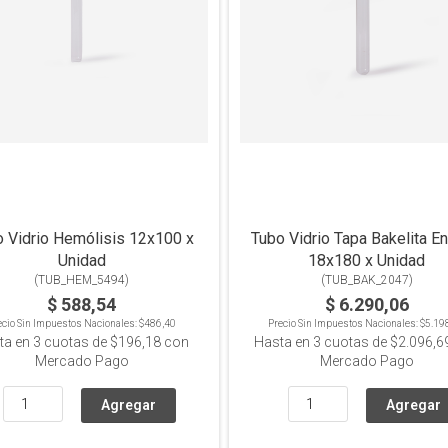
 Vidrio Hemólisis 12x100 x
Tubo Vidrio Tapa Bakelita E
Unidad
18x180 x Unidad
(
TUB_HEM_5494
)
(
TUB_BAK_2047
)
$ 588,54
$ 6.290,06
ecio Sin Impuestos Nacionales:
$486,40
Precio Sin Impuestos Nacionales:
$5.19
ta en
3
cuotas de
$196,18
con
Hasta en
3
cuotas de
$2.096,6
Mercado Pago
Mercado Pago