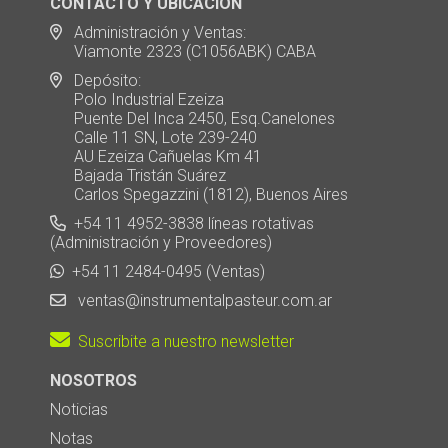
CONTACTO Y UBICACION
Administración y Ventas:
Viamonte 2323 (C1056ABK) CABA
Depósito:
Polo Industrial Ezeiza
Puente Del Inca 2450, Esq.Canelones
Calle 11 SN, Lote 239-240
AU Ezeiza Cañuelas Km 41
Bajada Tristán Suárez
Carlos Spegazzini (1812), Buenos Aires
+54 11 4952-3838 líneas rotativas
(Administración y Proveedores)
+54 11 2484-0495 (Ventas)
ventas@instrumentalpasteur.com.ar
Suscribite a nuestro newsletter
NOSOTROS
Noticias
Notas