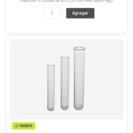
Hasta en
3
cuotas de
$272,20
con Mercado Pago
NUEVO