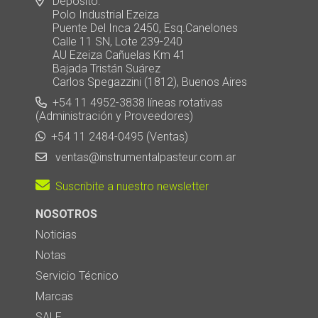
Depósito:
Polo Industrial Ezeiza
Puente Del Inca 2450, Esq.Canelones
Calle 11 SN, Lote 239-240
AU Ezeiza Cañuelas Km 41
Bajada Tristán Suárez
Carlos Spegazzini (1812), Buenos Aires
+54 11 4952-3838 líneas rotativas
(Administración y Proveedores)
+54 11 2484-0495 (Ventas)
ventas@instrumentalpasteur.com.ar
Suscribite a nuestro newsletter
NOSOTROS
Noticias
Notas
Servicio Técnico
Marcas
SALE