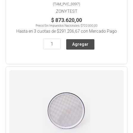
(
TAM_PVC_0097
)
ZONYTEST
$ 873.620,00
Precio Sin Impuestos Nacionales:
$722.000,00
Hasta en
3
cuotas de
$291.206,67
con Mercado Pago