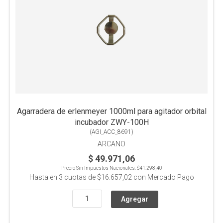
Agarradera de erlenmeyer 1000ml para agitador orbital
incubador ZWY-100H
(
AGI_ACC_8691
)
ARCANO
$ 49.971,06
Precio Sin Impuestos Nacionales:
$41.298,40
Hasta en
3
cuotas de
$16.657,02
con Mercado Pago