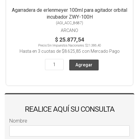
Agarradera de erlenmeyer 100ml para agitador orbital
incubador ZWY-100H
(
AGI_ACC_8687
)
ARCANO
$ 25.877,54
Precio Sin Impuestos Nacionales:
$21.386,40
Hasta en
3
cuotas de
$8.625,85
con Mercado Pago
REALICE AQUÍ SU CONSULTA
Nombre