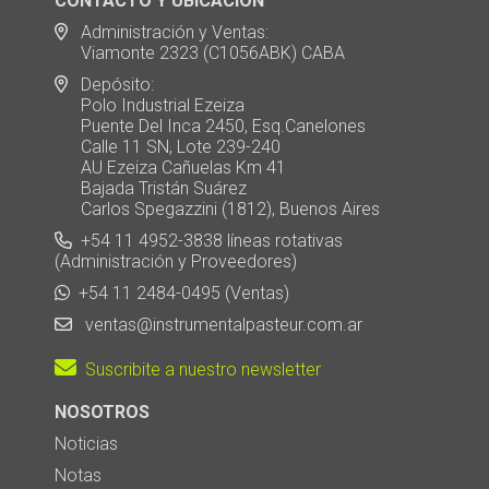
CONTACTO Y UBICACION
Administración y Ventas:
Viamonte 2323 (C1056ABK) CABA
Depósito:
Polo Industrial Ezeiza
Puente Del Inca 2450, Esq.Canelones
Calle 11 SN, Lote 239-240
AU Ezeiza Cañuelas Km 41
Bajada Tristán Suárez
Carlos Spegazzini (1812), Buenos Aires
+54 11 4952-3838 líneas rotativas
(Administración y Proveedores)
+54 11 2484-0495 (Ventas)
ventas@instrumentalpasteur.com.ar
Suscribite a nuestro newsletter
NOSOTROS
Noticias
Notas