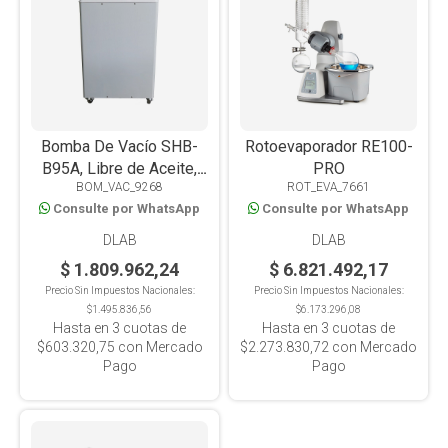
Bomba De Vacío SHB-
Rotoevaporador RE100-
B95A, Libre de Aceite,
PRO
BOM_VAC_9268
ROT_EVA_7661
Para Rotoevaporador
Consulte por WhatsApp
Consulte por WhatsApp
RE200-PRO
DLAB
DLAB
$ 1.809.962,24
$ 6.821.492,17
Precio Sin Impuestos Nacionales:
Precio Sin Impuestos Nacionales:
$1.495.836,56
$6.173.296,08
Hasta en
3
cuotas de
Hasta en
3
cuotas de
$603.320,75
con Mercado
$2.273.830,72
con Mercado
Pago
Pago