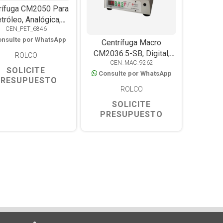
rífuga CM2050 Para
tróleo, Analógica,
CEN_PET_6846
r Oscilante, 4 Tubos
nsulte por WhatsApp
orpedo De 100ml
Centrífuga Macro
CM2036.5-SB, Digital,
ROLCO
CEN_MAC_9262
Seguridad Biológica,
SOLICITE
Consulte por WhatsApp
Rotor Oscilante,
PRESUPUESTO
3000rpm, 16 Tubos De
ROLCO
15ml
SOLICITE
PRESUPUESTO