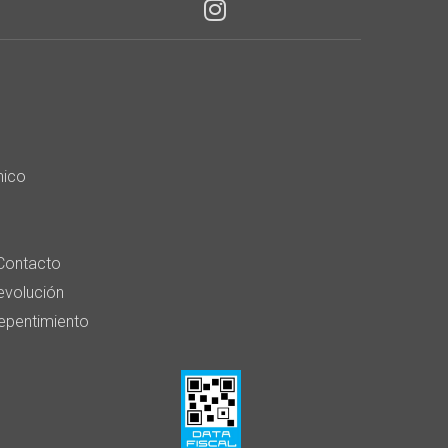
nico
Contacto
devolución
epentimiento