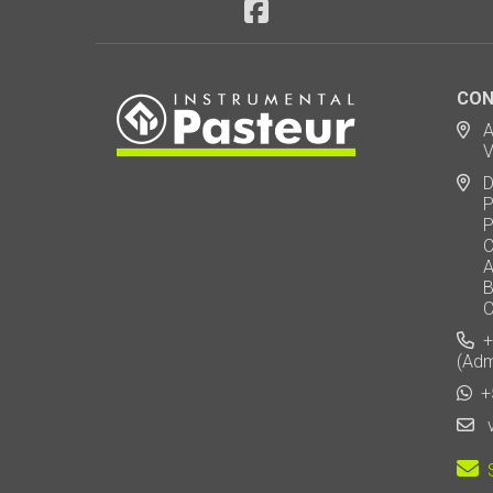
CON
Ad
Via
De
Polo
Puen
Call
AU 
Baj
Carl
+5
(Adm
+5
v
S