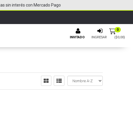
tas sin interés con Mercado Pago
0
INVITADO
INGRESAR
($
0,00
)