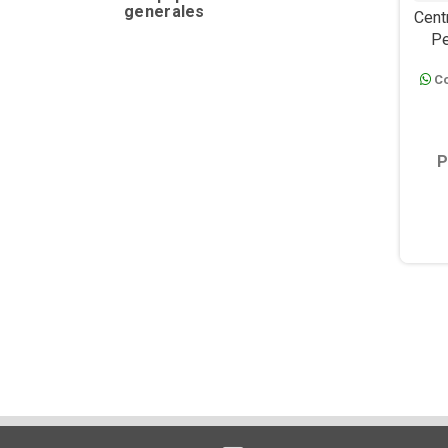
generales
Cent
Pe
Roto
Co
T