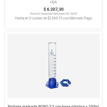
HDA
$ 6.207,30
Precio Sin Impuestos Nacionales:
$5.130,00
Hasta en
3
cuotas de
$2.069,10
con Mercado Pago
Probeta graduada BORO 3.3 con base plástica x 100ml,