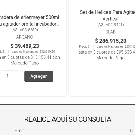
Set de Helices Para Agita
radera de erlenmeyer 500ml
Vertical
a agitador orbital incubador
(
AGI_ACC_9401
)
(
AGI_ACC_8689
ZWY-100H
)
DLAB
ARCANO
$ 286.915,20
$ 39.469,23
Precio Sin Impuestos Nacionales:
$237.1
Hasta en
3
cuotas de
$95.638,
io Sin Impuestos Nacionales:
$32.619,20
a en
3
cuotas de
$13.156,41
con
Mercado Pago
Mercado Pago
REALICE AQUÍ SU CONSULTA
Email
Te