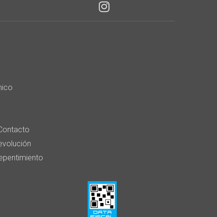
nico
Contacto
devolución
epentimiento