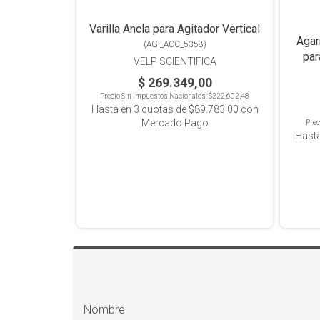
Varilla Ancla para Agitador Vertical
Agar
(
AGI_ACC_5358
)
par
VELP SCIENTIFICA
$ 269.349,00
Precio Sin Impuestos Nacionales:
$222.602,48
Hasta en
3
cuotas de
$89.783,00
con
Mercado Pago
Prec
Hast
Nombre