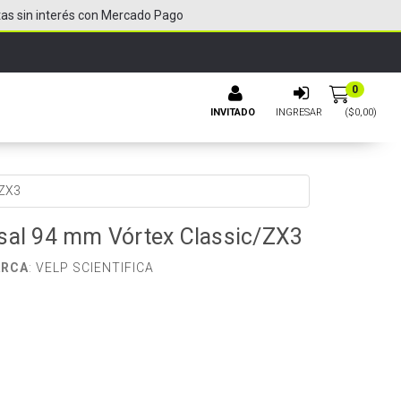
tas sin interés con Mercado Pago
0
INVITADO
INGRESAR
($
0,00
)
/ZX3
sal 94 mm Vórtex Classic/ZX3
RCA
:
VELP SCIENTIFICA