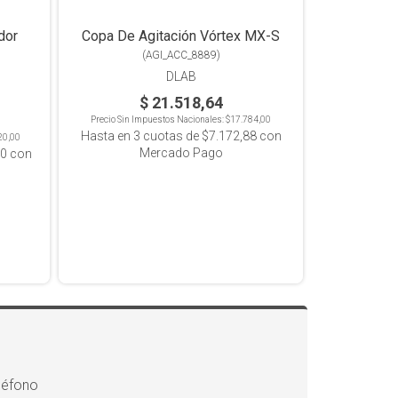
dor
Copa De Agitación Vórtex MX-S
(
AGI_ACC_8889
)
DLAB
$ 21.518,64
Precio Sin Impuestos Nacionales:
$17.784,00
Hasta en
3
cuotas de
$7.172,88
con
20,00
Mercado Pago
40
con
léfono