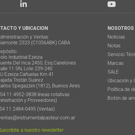
TACTO Y UBICACION
NOSOTROS
ministración y Ventas:
Noticias
monte 2323 (C1056ABK) CABA
Notas
pósito:
Servicio Téc
 Industrial Ezeiza
te Del Inca 2450, Esq.Canelones
Marcas
e 11 SN, Lote 239-240
SALE
Ezeiza Cañuelas Km 41
ada Tristán Suárez
Ubicación y 
os Spegazzini (1812), Buenos Aires
Política de 
4 11 4952-3838 líneas rotativas
Botón de arr
inistración y Proveedores)
4 11 2484-0495 (Ventas)
entas@instrumentalpasteur.com.ar
uscribite a nuestro newsletter