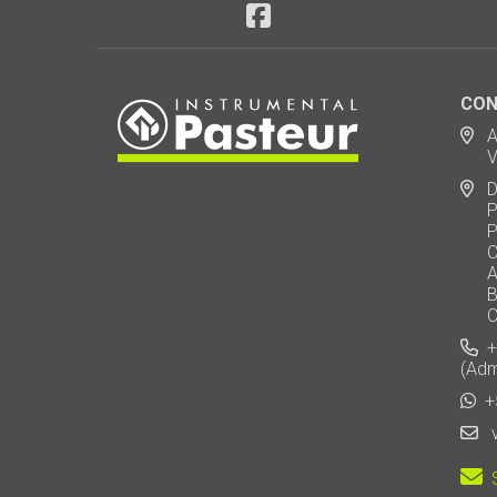
CON
Ad
Via
De
Polo
Puen
Call
AU 
Baj
Carl
+5
(Adm
+5
v
S