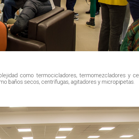
ejidad como termocicladores, termomezcladores y cen
mo baños secos, centrífugas, agitadores y micropipetas.