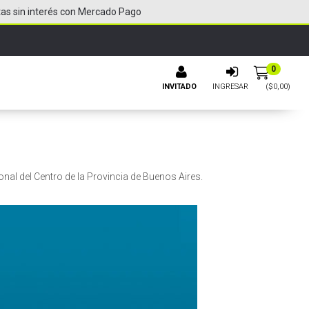
tas sin interés con Mercado Pago
0
INVITADO
INGRESAR
($
0,00
)
nal del Centro de la Provincia de Buenos Aires.