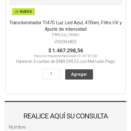
NUEVO
Transiluminador TI470 Luz Led Azul, 470nm, Filtro UV y
Ajuste de intensidad
(
TRN_ILU_10062
)
VISION MED
$ 1.467.298,56
Precio Sin Impuestos Nacionales:
$1.327.872,00
Hasta en
3
cuotas de
$489.099,52
con Mercado Pago
REALICE AQUÍ SU CONSULTA
Nombre