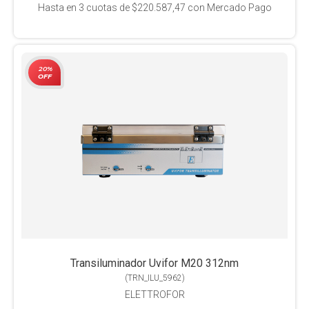
Hasta en
3
cuotas de
$220.587,47
con Mercado Pago
20%
OFF
Transiluminador Uvifor M20 312nm
(
TRN_ILU_5962
)
ELETTROFOR