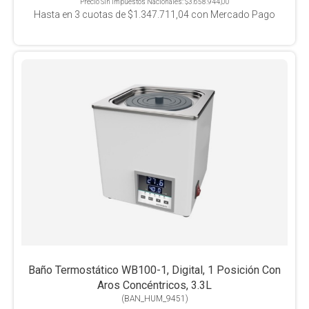
Precio Sin Impuestos Nacionales:
$3.658.944,00
Hasta en
3
cuotas de
$1.347.711,04
con Mercado Pago
Baño Termostático WB100-1, Digital, 1 Posición Con
Aros Concéntricos, 3.3L
(
BAN_HUM_9451
)