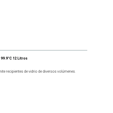
 99.9°C 12 Litros
ite recipientes de vidrio de diversos volúmenes.