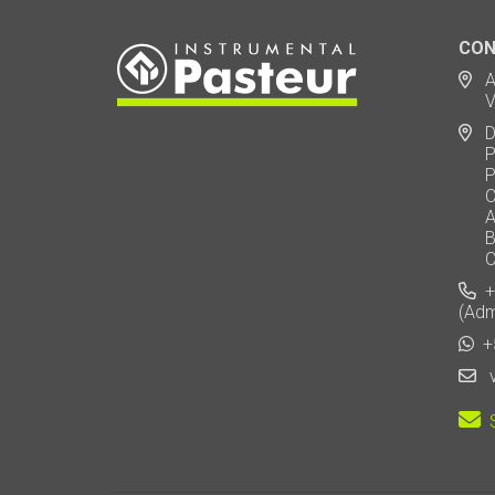
CON
Ad
Via
De
Polo
Puen
Call
AU 
Baj
Carl
+5
(Adm
+5
v
S