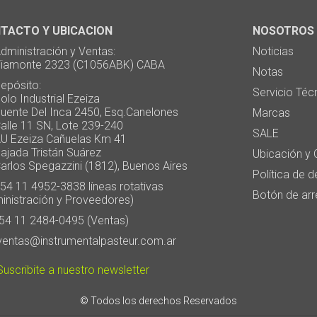
TACTO Y UBICACION
NOSOTROS
ministración y Ventas:
Noticias
monte 2323 (C1056ABK) CABA
Notas
pósito:
Servicio Téc
 Industrial Ezeiza
te Del Inca 2450, Esq.Canelones
Marcas
e 11 SN, Lote 239-240
SALE
Ezeiza Cañuelas Km 41
ada Tristán Suárez
Ubicación y 
os Spegazzini (1812), Buenos Aires
Política de 
4 11 4952-3838 líneas rotativas
Botón de arr
inistración y Proveedores)
4 11 2484-0495 (Ventas)
entas@instrumentalpasteur.com.ar
uscribite a nuestro newsletter
© Todos los derechos Reservados