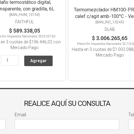
año termostático digital,
ansparente, con gradilla, 6L
Termomezclador HM100-PR
(
BAN_HUM_10154
)
calef c/agit amb-100°C - Ve
FAITHFUL
(
BAN_INC_10245
touch
)
DLAB
$ 589.338,05
io Sin Impuestos Nacionales:
$533.337,60
$ 3.006.265,65
 en
3
cuotas de
$196.446,02
con
Precio Sin Impuestos Nacionales:
$2.720.
Mercado Pago
Hasta en
3
cuotas de
$1.002.088
Mercado Pago
REALICE AQUÍ SU CONSULTA
Email
Te