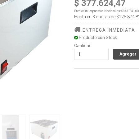
$ 377.624,47
Precio Sin Impuestos Nacionales:
$341.741,60
Hasta en
3
cuotas de
$125.874,8
ENTREGA INMEDIATA
Producto con Stock
Cantidad