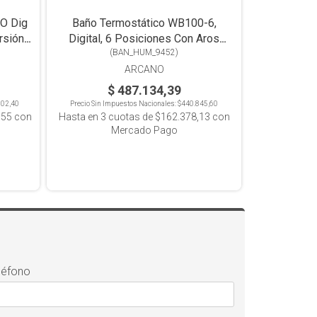
O Dig
Baño Termostático WB100-6,
rsión
Digital, 6 Posiciones Con Aros
Concéntricos, 18L
(
BAN_HUM_9452
)
ARCANO
$ 487.134,39
602,40
Precio Sin Impuestos Nacionales:
$440.845,60
,55
con
Hasta en
3
cuotas de
$162.378,13
con
Mercado Pago
léfono