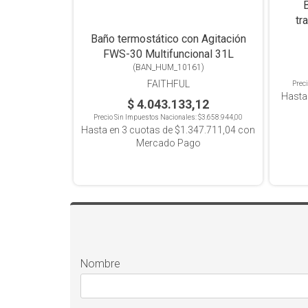
B
tr
Baño termostático con Agitación
FWS-30 Multifuncional 31L
(
BAN_HUM_10161
)
FAITHFUL
Prec
Hasta
$ 4.043.133,12
Precio Sin Impuestos Nacionales:
$3.658.944,00
Hasta en
3
cuotas de
$1.347.711,04
con
Mercado Pago
Nombre