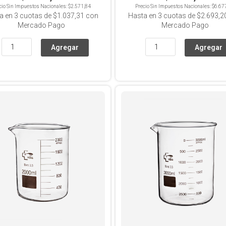
cio Sin Impuestos Nacionales:
$2.571,84
Precio Sin Impuestos Nacionales:
$6.67
a en
3
cuotas de
$1.037,31
con
Hasta en
3
cuotas de
$2.693,2
Mercado Pago
Mercado Pago