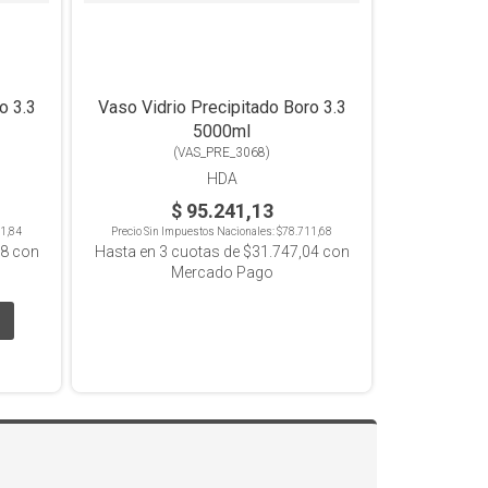
o 3.3
Vaso Vidrio Precipitado Boro 3.3
5000ml
(
VAS_PRE_3068
)
HDA
$ 95.241,13
1,84
Precio Sin Impuestos Nacionales:
$78.711,68
08
con
Hasta en
3
cuotas de
$31.747,04
con
Mercado Pago