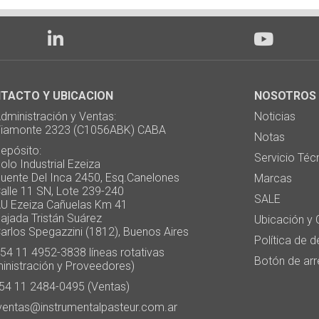
TACTO Y UBICACION
NOSOTROS
ministración y Ventas:
Noticias
monte 2323 (C1056ABK) CABA
Notas
pósito:
Servicio Téc
 Industrial Ezeiza
te Del Inca 2450, Esq.Canelones
Marcas
e 11 SN, Lote 239-240
SALE
Ezeiza Cañuelas Km 41
ada Tristán Suárez
Ubicación y 
os Spegazzini (1812), Buenos Aires
Política de 
4 11 4952-3838 líneas rotativas
Botón de arr
inistración y Proveedores)
4 11 2484-0495 (Ventas)
entas@instrumentalpasteur.com.ar