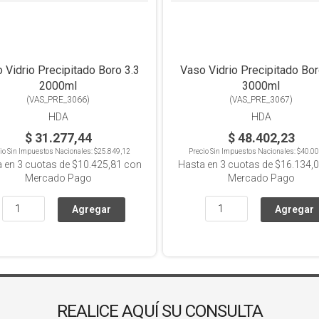
 Vidrio Precipitado Boro 3.3
Vaso Vidrio Precipitado Bor
2000ml
3000ml
(
VAS_PRE_3066
)
(
VAS_PRE_3067
)
HDA
HDA
$ 31.277,44
$ 48.402,23
io Sin Impuestos Nacionales:
$25.849,12
Precio Sin Impuestos Nacionales:
$40.00
a en
3
cuotas de
$10.425,81
con
Hasta en
3
cuotas de
$16.134,
Mercado Pago
Mercado Pago
REALICE AQUÍ SU CONSULTA