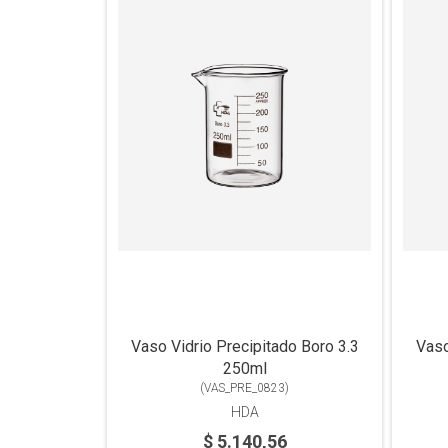
Vaso Vidrio Precipitado Boro 3.3
Vaso
250ml
(
VAS_PRE_0823
)
HDA
$ 5.140,56