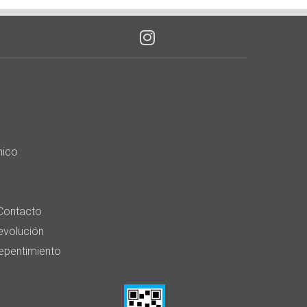
nico
Contacto
devolución
epentimiento