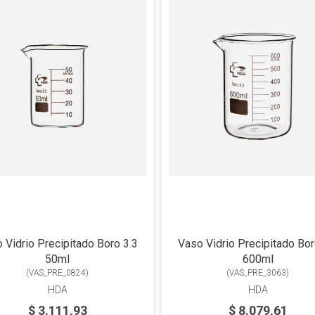
 Vidrio Precipitado Boro 3.3
Vaso Vidrio Precipitado Bor
50ml
600ml
(
VAS_PRE_0824
)
(
VAS_PRE_3063
)
HDA
HDA
$ 3.111,93
$ 8.079,61