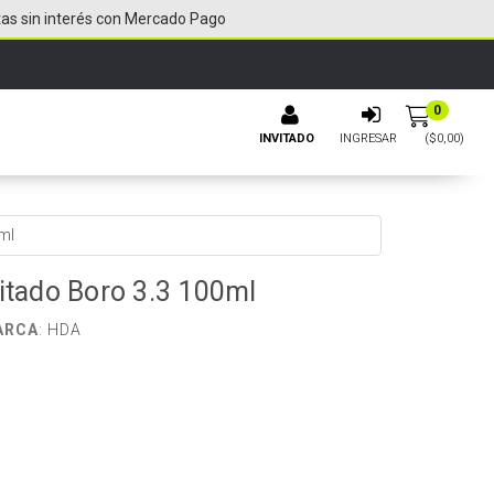
tas sin interés con Mercado Pago
0
INVITADO
INGRESAR
($
0,00
)
ml
pitado Boro 3.3 100ml
ARCA
:
HDA