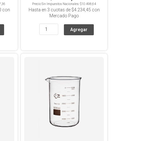
7,36
Precio Sin Impuestos Nacionales:
$10.498,64
0
con
Hasta en
3
cuotas de
$4.234,45
con
Mercado Pago