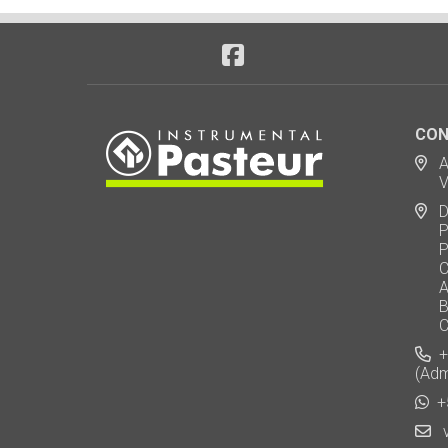
CON
Ad
Via
De
Polo
Puen
Call
AU 
Baj
Carl
+5
(Adm
+5
v