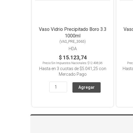
Vaso Vidrio Precipitado Boro 3.3
Vaso
1000ml
(
VAS_PRE_3065
)
HDA
$ 15.123,74
Precio Sin Impuestos Nacionales:
$12.498,96
Prec
Hasta en
3
cuotas de
$5.041,25
con
Hast
Mercado Pago