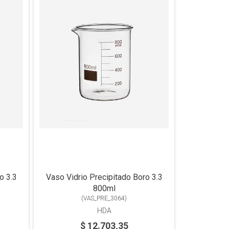
o 3.3
Vaso Vidrio Precipitado Boro 3.3
800ml
(
VAS_PRE_3064
)
HDA
$ 12.703,35