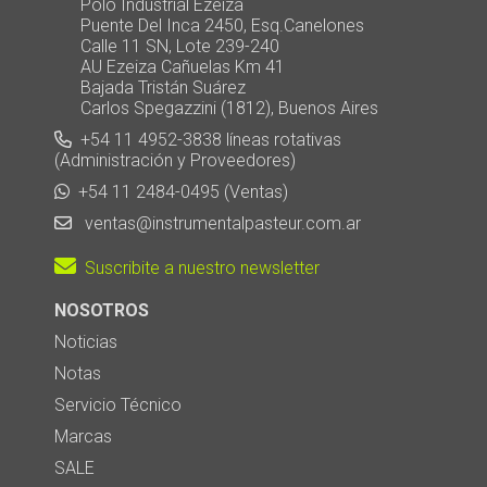
Polo Industrial Ezeiza
Puente Del Inca 2450, Esq.Canelones
Calle 11 SN, Lote 239-240
AU Ezeiza Cañuelas Km 41
Bajada Tristán Suárez
Carlos Spegazzini (1812), Buenos Aires
+54 11 4952-3838 líneas rotativas
(Administración y Proveedores)
+54 11 2484-0495 (Ventas)
ventas@instrumentalpasteur.com.ar
Suscribite a nuestro newsletter
NOSOTROS
Noticias
Notas
Servicio Técnico
Marcas
SALE