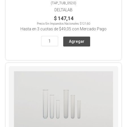
(
TAP_TUB_0520
)
DELTALAB
$ 147,14
Precio Sin Impuestos Nacionales:
$121,60
Hasta en
3
cuotas de
$49,05
con Mercado Pago