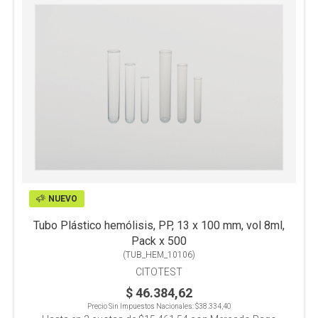
NUEVO
Tubo Plástico hemólisis, PP, 13 x 100 mm, vol 8ml,
Pack x 500
(
TUB_HEM_10106
)
CITOTEST
$ 46.384,62
Precio Sin Impuestos Nacionales:
$38.334,40